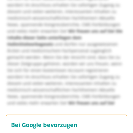
würden! Im Anschluss erhalten Sie sofortigen Zugang zu
diesem und vielen weiteren, interessanten Inhalten zu
medizinisch-wissenschaftlichen Fachthemen! Aktuelle
News, spannende Kongressberichte, CME-Fortbildungen
und vieles mehr erwarten Sie!
Wir freuen uns auf Sie!
Die
Inhalte dieser Seite unterliegen dem
Heilmittelwerbegesetz
und dürfen nur ausgewiesenen
Ärzten und medizinischem Fachpersonal zugänglich
gemacht werden. Wenn Sie der Ansicht sind, dass Sie zu
dieser Zielgruppe gehören, würden wir uns freuen, wenn
Sie sich für einen kostenlosen Account registrieren
würden! Im Anschluss erhalten Sie sofortigen Zugang zu
diesem und vielen weiteren, interessanten Inhalten zu
medizinisch-wissenschaftlichen Fachthemen! Aktuelle
News, spannende Kongressberichte, CME-Fortbildungen
und vieles mehr erwarten Sie!
Wir freuen uns auf Sie!
Bei Google bevorzugen