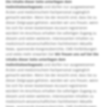
Die Inhalte dieser Seite unterliegen dem
Heilmittelwerbegesetz
und dürfen nur ausgewiesenen
Ärzten und medizinischem Fachpersonal zugänglich
gemacht werden. Wenn Sie der Ansicht sind, dass Sie zu
dieser Zielgruppe gehören, würden wir uns freuen, wenn
Sie sich für einen kostenlosen Account registrieren
würden! Im Anschluss erhalten Sie sofortigen Zugang zu
diesem und vielen weiteren, interessanten Inhalten zu
medizinisch-wissenschaftlichen Fachthemen! Aktuelle
News, spannende Kongressberichte, CME-Fortbildungen
und vieles mehr erwarten Sie!
Wir freuen uns auf Sie!
Die
Inhalte dieser Seite unterliegen dem
Heilmittelwerbegesetz
und dürfen nur ausgewiesenen
Ärzten und medizinischem Fachpersonal zugänglich
gemacht werden. Wenn Sie der Ansicht sind, dass Sie zu
dieser Zielgruppe gehören, würden wir uns freuen, wenn
Sie sich für einen kostenlosen Account registrieren
würden! Im Anschluss erhalten Sie sofortigen Zugang zu
diesem und vielen weiteren, interessanten Inhalten zu
medizinisch-wissenschaftlichen Fachthemen! Aktuelle
News, spannende Kongressberichte, CME-Fortbildungen