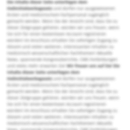
Die Inhalte dieser Seite unterliegen dem
Heilmittelwerbegesetz
und dürfen nur ausgewiesenen
Ärzten und medizinischem Fachpersonal zugänglich
gemacht werden. Wenn Sie der Ansicht sind, dass Sie zu
dieser Zielgruppe gehören, würden wir uns freuen, wenn
Sie sich für einen kostenlosen Account registrieren
würden! Im Anschluss erhalten Sie sofortigen Zugang zu
diesem und vielen weiteren, interessanten Inhalten zu
medizinisch-wissenschaftlichen Fachthemen! Aktuelle
News, spannende Kongressberichte, CME-Fortbildungen
und vieles mehr erwarten Sie!
Wir freuen uns auf Sie!
Die
Inhalte dieser Seite unterliegen dem
Heilmittelwerbegesetz
und dürfen nur ausgewiesenen
Ärzten und medizinischem Fachpersonal zugänglich
gemacht werden. Wenn Sie der Ansicht sind, dass Sie zu
dieser Zielgruppe gehören, würden wir uns freuen, wenn
Sie sich für einen kostenlosen Account registrieren
würden! Im Anschluss erhalten Sie sofortigen Zugang zu
diesem und vielen weiteren, interessanten Inhalten zu
medizinisch-wissenschaftlichen Fachthemen! Aktuelle
News, spannende Kongressberichte, CME-Fortbildungen