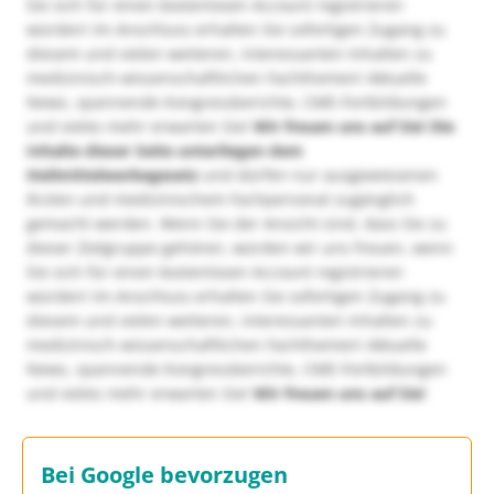
Sie sich für einen kostenlosen Account registrieren
würden! Im Anschluss erhalten Sie sofortigen Zugang zu
diesem und vielen weiteren, interessanten Inhalten zu
medizinisch-wissenschaftlichen Fachthemen! Aktuelle
News, spannende Kongressberichte, CME-Fortbildungen
und vieles mehr erwarten Sie!
Wir freuen uns auf Sie!
Die
Inhalte dieser Seite unterliegen dem
Heilmittelwerbegesetz
und dürfen nur ausgewiesenen
Ärzten und medizinischem Fachpersonal zugänglich
gemacht werden. Wenn Sie der Ansicht sind, dass Sie zu
dieser Zielgruppe gehören, würden wir uns freuen, wenn
Sie sich für einen kostenlosen Account registrieren
würden! Im Anschluss erhalten Sie sofortigen Zugang zu
diesem und vielen weiteren, interessanten Inhalten zu
medizinisch-wissenschaftlichen Fachthemen! Aktuelle
News, spannende Kongressberichte, CME-Fortbildungen
und vieles mehr erwarten Sie!
Wir freuen uns auf Sie!
Bei Google bevorzugen