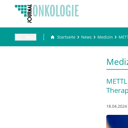
Menü
Startseite
News
Medizin
METT
Medi
METTL1
Therap
18.04.2024