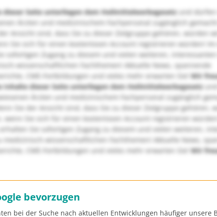
e dieser Seite unterliegen dem Heilmittelwerbegesetz
und dürfen
enen Ärzten und medizinischem Fachpersonal zugänglich gemach
er Ansicht sind, dass Sie zu dieser Zielgruppe gehören, würden w
nn Sie sich für einen kostenlosen Account registrieren würden! Im
ie sofortigen Zugang zu diesem und vielen weiteren, interessanten
nisch-wissenschaftlichen Fachthemen! Aktuelle News, spannende
richte, CME-Fortbildungen und vieles mehr erwarten Sie!
Wir fre
e Inhalte dieser Seite unterliegen dem Heilmittelwerbegesetz
und
wiesenen Ärzten und medizinischem Fachpersonal zugänglich ge
nn Sie der Ansicht sind, dass Sie zu dieser Zielgruppe gehören, 
, wenn Sie sich für einen kostenlosen Account registrieren würden
erhalten Sie sofortigen Zugang zu diesem und vielen weiteren, in
u medizinisch-wissenschaftlichen Fachthemen! Aktuelle News, sp
richte, CME-Fortbildungen und vieles mehr erwarten Sie!
Wir fre
oogle bevorzugen
ten bei der Suche nach aktuellen Entwicklungen häufiger unsere B