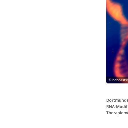
©
nobeastso
Dortmunder
RNA-Modifi
Therapiemö