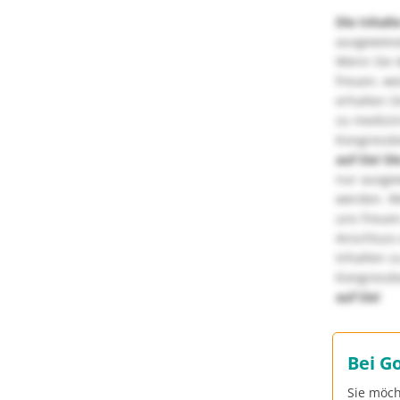
Die Inhalt
ausgewies
Wenn Sie d
freuen, we
erhalten S
zu medizi
Kongressbe
auf Sie!
Di
nur ausge
werden. We
uns freuen
Anschluss 
Inhalten z
Kongressbe
auf Sie!
Bei G
Sie möch