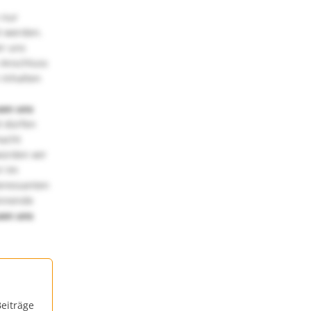
 nur
t werden.
ir uns
 Anschluss
 Inhalten
uen uns
 dürfen
macht
würden wir
! Im
teressanten
annende
uen uns
eiträge