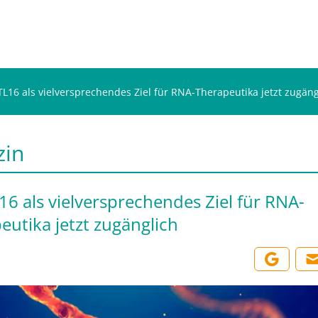
L16 als vielversprechendes Ziel für RNA-Therapeutika jetzt zugäng
zin
6 als vielversprechendes Ziel für RNA-
eutika jetzt zugänglich