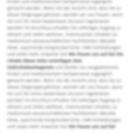
Ärzten und medizinischem Fachpersonal zugänglich
gemacht werden. Wenn Sie der Ansicht sind, dass Sie zu
dieser Zielgruppe gehören, würden wir uns freuen, wenn
Sie sich für einen kostenlosen Account registrieren
würden! Im Anschluss erhalten Sie sofortigen Zugang zu
diesem und vielen weiteren, interessanten Inhalten zu
medizinisch-wissenschaftlichen Fachthemen! Aktuelle
News, spannende Kongressberichte, CME-Fortbildungen
und vieles mehr erwarten Sie!
Wir freuen uns auf Sie!
Die
Inhalte dieser Seite unterliegen dem
Heilmittelwerbegesetz
und dürfen nur ausgewiesenen
Ärzten und medizinischem Fachpersonal zugänglich
gemacht werden. Wenn Sie der Ansicht sind, dass Sie zu
dieser Zielgruppe gehören, würden wir uns freuen, wenn
Sie sich für einen kostenlosen Account registrieren
würden! Im Anschluss erhalten Sie sofortigen Zugang zu
diesem und vielen weiteren, interessanten Inhalten zu
medizinisch-wissenschaftlichen Fachthemen! Aktuelle
News, spannende Kongressberichte, CME-Fortbildungen
und vieles mehr erwarten Sie!
Wir freuen uns auf Sie!