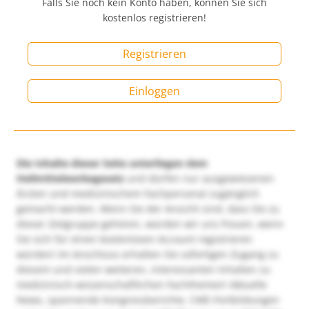
Falls Sie noch kein Konto haben, können Sie sich
kostenlos registrieren!
Registrieren
Einloggen
Die Inhalte dieser Seite unterliegen dem
Heilmittelwerbegesetz
und dürfen nur ausgewiesenen
Ärzten und medizinischem Fachpersonal zugänglich
gemacht werden. Wenn Sie der Ansicht sind, dass Sie zu
dieser Zielgruppe gehören, würden wir uns freuen, wenn
Sie sich für einen kostenlosen Account registrieren
würden! Im Anschluss erhalten Sie sofortigen Zugang zu
diesem und vielen weiteren, interessanten Inhalten zu
medizinisch-wissenschaftlichen Fachthemen! Aktuelle
News, spannende Kongressberichte, CME-Fortbildungen