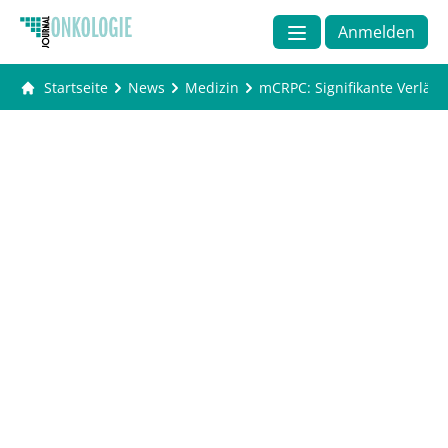
Anmelden
Startseite
News
Medizin
mCRPC: Signifikante Verlän