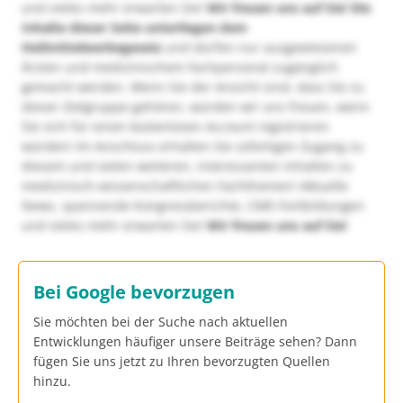
und vieles mehr erwarten Sie!
Wir freuen uns auf Sie!
Die
Inhalte dieser Seite unterliegen dem
Heilmittelwerbegesetz
und dürfen nur ausgewiesenen
Ärzten und medizinischem Fachpersonal zugänglich
gemacht werden. Wenn Sie der Ansicht sind, dass Sie zu
dieser Zielgruppe gehören, würden wir uns freuen, wenn
Sie sich für einen kostenlosen Account registrieren
würden! Im Anschluss erhalten Sie sofortigen Zugang zu
diesem und vielen weiteren, interessanten Inhalten zu
medizinisch-wissenschaftlichen Fachthemen! Aktuelle
News, spannende Kongressberichte, CME-Fortbildungen
und vieles mehr erwarten Sie!
Wir freuen uns auf Sie!
Bei Google bevorzugen
Sie möchten bei der Suche nach aktuellen
Entwicklungen häufiger unsere Beiträge sehen? Dann
fügen Sie uns jetzt zu Ihren bevorzugten Quellen
hinzu.