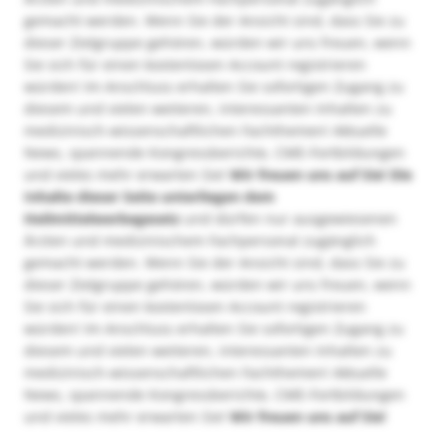
gemacht werden. Wenn Sie der Ansicht sind, dass Sie zu
dieser Zielgruppe gehören, würden wir uns freuen, wenn
Sie sich für einen kostenlosen Account registrieren
würden! Im Anschluss erhalten Sie sofortigen Zugang zu
diesem und vielen weiteren, interessanten Inhalten zu
medizinisch-wissenschaftlichen Fachthemen! Aktuelle
News, spannende Kongressberichte, CME-Fortbildungen
und vieles mehr erwarten Sie!
Wir freuen uns auf Sie!
Die
Inhalte dieser Seite unterliegen dem
Heilmittelwerbegesetz
und dürfen nur ausgewiesenen
Ärzten und medizinischem Fachpersonal zugänglich
gemacht werden. Wenn Sie der Ansicht sind, dass Sie zu
dieser Zielgruppe gehören, würden wir uns freuen, wenn
Sie sich für einen kostenlosen Account registrieren
würden! Im Anschluss erhalten Sie sofortigen Zugang zu
diesem und vielen weiteren, interessanten Inhalten zu
medizinisch-wissenschaftlichen Fachthemen! Aktuelle
News, spannende Kongressberichte, CME-Fortbildungen
und vieles mehr erwarten Sie!
Wir freuen uns auf Sie!