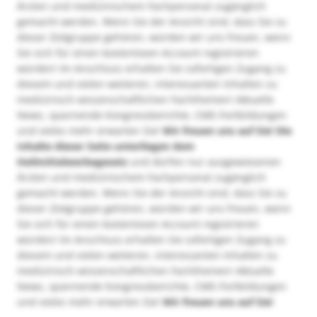
Ärzten und medizinischem Fachpersonal zugänglich
gemacht werden. Wenn Sie der Ansicht sind, dass Sie zu
dieser Zielgruppe gehören, würden wir uns freuen, wenn
Sie sich für einen kostenlosen Account registrieren
würden! Im Anschluss erhalten Sie sofortigen Zugang zu
diesem und vielen weiteren, interessanten Inhalten zu
medizinisch-wissenschaftlichen Fachthemen! Aktuelle
News, spannende Kongressberichte, CME-Fortbildungen
und vieles mehr erwarten Sie!
Wir freuen uns auf Sie!
Die
Inhalte dieser Seite unterliegen dem
Heilmittelwerbegesetz
und dürfen nur ausgewiesenen
Ärzten und medizinischem Fachpersonal zugänglich
gemacht werden. Wenn Sie der Ansicht sind, dass Sie zu
dieser Zielgruppe gehören, würden wir uns freuen, wenn
Sie sich für einen kostenlosen Account registrieren
würden! Im Anschluss erhalten Sie sofortigen Zugang zu
diesem und vielen weiteren, interessanten Inhalten zu
medizinisch-wissenschaftlichen Fachthemen! Aktuelle
News, spannende Kongressberichte, CME-Fortbildungen
und vieles mehr erwarten Sie!
Wir freuen uns auf Sie!