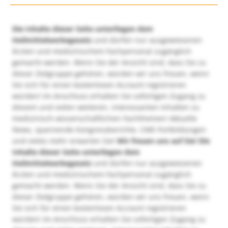
Die Inhalte dieser Seite unterliegen dem
Heilmittelwerbegesetz
und dürfen nur ausgewiesenen
Ärzten und medizinischem Fachpersonal zugänglich
gemacht werden. Wenn Sie der Ansicht sind, dass Sie zu
dieser Zielgruppe gehören, würden wir uns freuen, wenn
Sie sich für einen kostenlosen Account registrieren
würden! Im Anschluss erhalten Sie sofortigen Zugang zu
diesem und vielen weiteren, interessanten Inhalten zu
medizinisch-wissenschaftlichen Fachthemen! Aktuelle
News, spannende Kongressberichte, CME-Fortbildungen
und vieles mehr erwarten Sie!
Wir freuen uns auf Sie!
Die
Inhalte dieser Seite unterliegen dem
Heilmittelwerbegesetz
und dürfen nur ausgewiesenen
Ärzten und medizinischem Fachpersonal zugänglich
gemacht werden. Wenn Sie der Ansicht sind, dass Sie zu
dieser Zielgruppe gehören, würden wir uns freuen, wenn
Sie sich für einen kostenlosen Account registrieren
würden! Im Anschluss erhalten Sie sofortigen Zugang zu