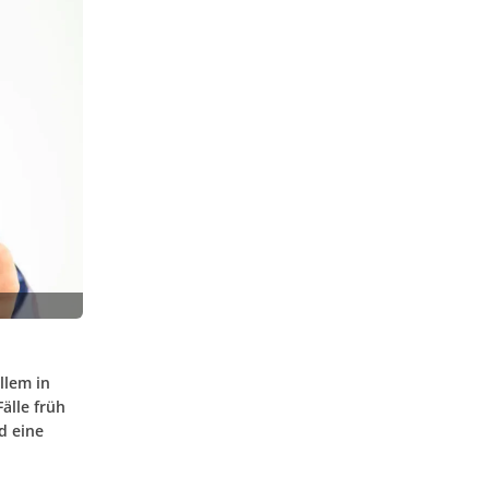
llem in
lle früh
d eine