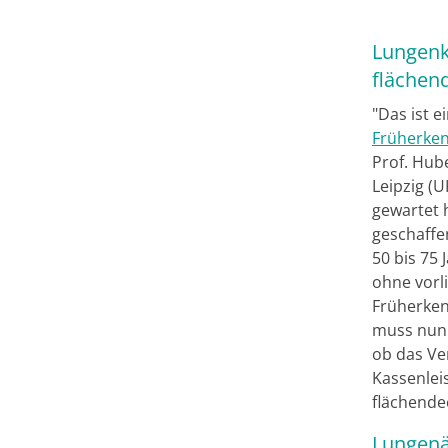
Lungenk
flächen
"Das ist e
Früherke
Prof. Hub
Leipzig (U
gewartet 
geschaffe
50 bis 75
ohne vorl
Früherke
muss nun 
ob das Ve
Kassenlei
flächende
Lungenä