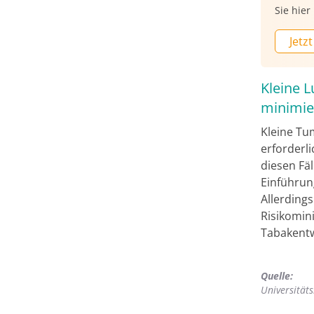
Sie hie
Jetzt
Kleine 
minimie
Kleine Tu
erforderli
diesen Fä
Einführun
Allerding
Risikomin
Tabakent
Quelle:
Universitäts