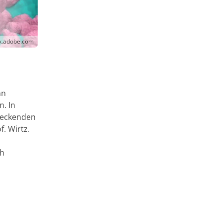
ck.adobe.com
nn
. In
ndeckenden
f. Wirtz.
ch