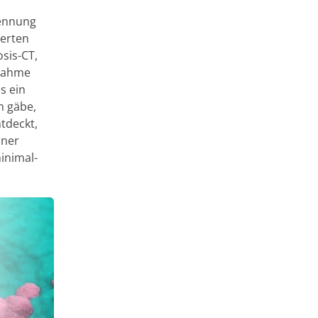
kennung
ierten
sis-CT,
ßnahme
s ein
n gäbe,
tdeckt,
iner
inimal-