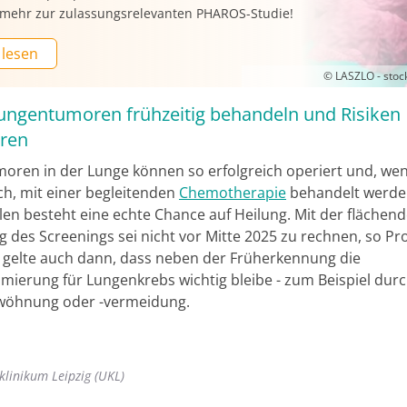
r mehr zur zulassungsrelevanten PHAROS-Studie!
 lesen
© LASZLO - sto
Lungentumoren frühzeitig behandeln und Risiken
ren
moren in der Lunge können so erfolgreich operiert und, we
ch, mit einer begleitenden
Chemotherapie
behandelt werden
llen besteht eine echte Chance auf Heilung. Mit der fläche
g des Screenings sei nicht vor Mitte 2025 zu rechnen, so Pro
s gelte auch dann, dass neben der Früherkennung die
imierung für Lungenkrebs wichtig bleibe - zum Beispiel dur
wöhnung oder -vermeidung.
klinikum Leipzig (UKL)