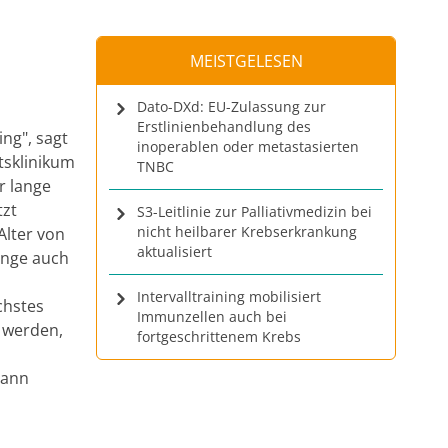
MEISTGELESEN
Dato-DXd: EU-Zulassung zur
Erstlinienbehandlung des
ng", sagt
inoperablen oder metastasierten
tsklinikum
TNBC
ir lange
tzt
S3-Leitlinie zur Palliativmedizin bei
nicht heilbarer Krebserkrankung
Alter von
aktualisiert
unge auch
Intervalltraining mobilisiert
chstes
Immunzellen auch bei
 werden,
fortgeschrittenem Krebs
dann