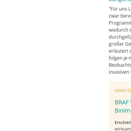
"Für uns
zwar berei
Programm,
wodurch d
durchgefü
großer Ge
erläutert
folgen je
Beobachtu
invasiven
Lesen S
BRAF 
Binim
Erschie
wirksam