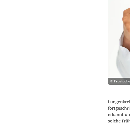
©
Prostock-
Lungenkreb
fortgeschr
erkannt un
solche Fru