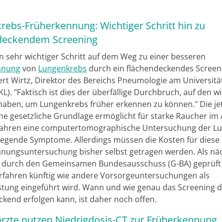
rebs-Früherkennung: Wichtiger Schritt hin zu
deckendem Screening
in sehr wichtiger Schritt auf dem Weg zu einer besseren
nnung
von
Lungenkrebs
durch ein flächendeckendes Screeni
ert Wirtz, Direktor des Bereichs Pneumologie am Universitä
KL). "Faktisch ist dies der überfällige Durchbruch, auf den w
haben, um Lungenkrebs früher erkennen zu können." Die je
ne gesetzliche Grundlage ermöglicht für starke Raucher im 
 Jahren eine computertomographische Untersuchung der L
iegende Symptome. Allerdings müssen die Kosten für diese
nnungsuntersuchung bisher selbst getragen werden. Als nä
durch den Gemeinsamen Bundesausschuss (G-BA) geprüft
rfahren künftig wie andere Vorsorgeuntersuchungen als
stung eingeführt wird. Wann und wie genau das Screening 
ckend erfolgen kann, ist daher noch offen.
rzte nutzen Niedrigdosis-CT zur Früherkennung