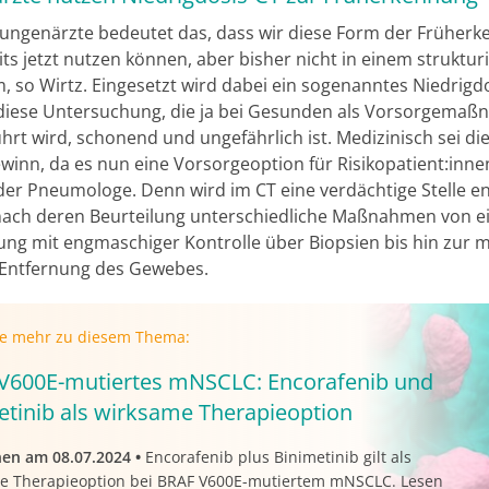
 Lungenärzte bedeutet das, dass wir diese Form der Früher
ts jetzt nutzen können, aber bisher nicht in einem struktur
 so Wirtz. Eingesetzt wird dabei ein sogenanntes Niedrigdo
iese Untersuchung, die ja bei Gesunden als Vorsorgema
hrt wird, schonend und ungefährlich ist. Medizinisch sei die
winn, da es nun eine Vorsorgeoption für Risikopatient:inne
 der Pneumologe. Denn wird im CT eine verdächtige Stelle en
 nach deren Beurteilung unterschiedliche Maßnahmen von e
ng mit engmaschiger Kontrolle über Biopsien bis hin zur m
 Entfernung des Gewebes.
ie mehr zu diesem Thema:
V600E-mutiertes mNSCLC: Encorafenib und
etinib als wirksame Therapieoption
nen am 08.07.2024
•
Encorafenib plus Binimetinib gilt als
e Therapieoption bei BRAF V600E-mutiertem mNSCLC. Lesen