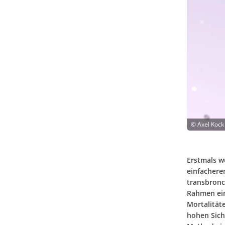
©
Axel Kock
Erstmals w
einfachere
transbronch
Rahmen ein
Mortalität
hohen Sich