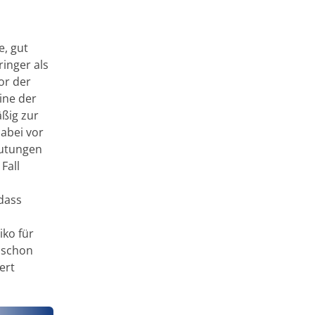
e, gut
inger als
or der
ine der
äßig zur
abei vor
lutungen
Fall
dass
iko für
 schon
ert