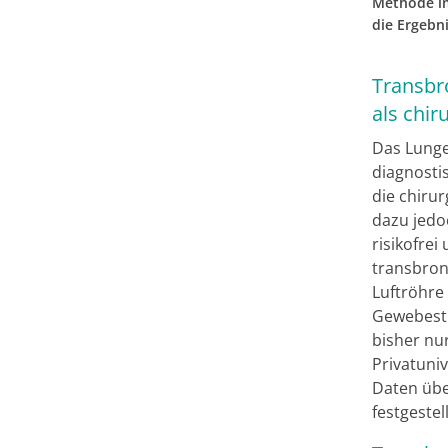
Methode im
die Ergebni
Transbro
als chir
Das Lunge
diagnosti
die chiru
dazu jedo
risikofrei
transbronc
Luftröhre
Gewebestü
bisher nu
Privatuni
Daten übe
festgestell