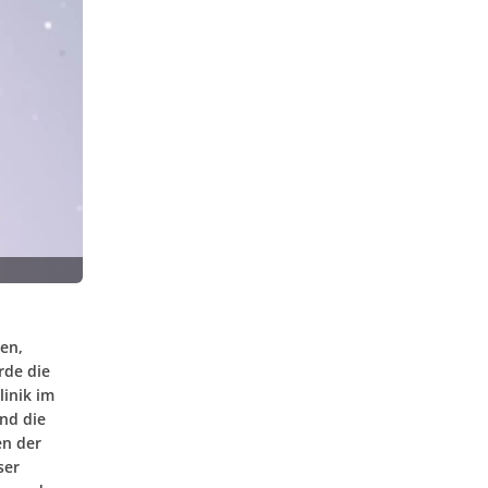
en,
rde die
linik im
nd die
en der
ser