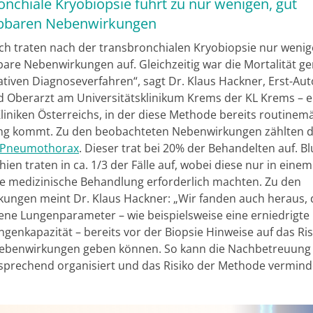
nchiale Kryobiopsie führt zu nur wenigen, gut
bbaren Nebenwirkungen
ich traten nach der transbronchialen Kryobiopsie nur wenig
are Nebenwirkungen auf. Gleichzeitig war die Mortalität ger
ativen Diagnoseverfahren“, sagt Dr. Klaus Hackner, Erst-Aut
d Oberarzt am Universitätsklinikum Krems der KL Krems – e
liniken Österreichs, in der diese Methode bereits routinem
g kommt. Zu den beobachteten Nebenwirkungen zählten d
Pneumothorax
. Dieser trat bei 20% der Behandelten auf. B
ien traten in ca. 1/3 der Fälle auf, wobei diese nur in einem 
re medizinische Behandlung erforderlich machten. Zu den
ungen meint Dr. Klaus Hackner: „Wir fanden auch heraus, 
ene Lungenparameter – wie beispielsweise eine erniedrigte
genkapazität – bereits vor der Biopsie Hinweise auf das Ris
ebenwirkungen geben können. So kann die Nachbetreuung
sprechend organisiert und das Risiko der Methode vermind