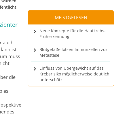
t wurden
entlicht.
MEISTGELESEN
zienter
Neue Konzepte für die Hautkrebs-
Früherkennung
r auch
dann ist
Blutgefäße lotsen Immunzellen zur
Metastase
raum muss
nicht
Einfluss von Übergewicht auf das
Krebsrisiko möglicherweise deutlich
über die
unterschätzt
b es
rospektive
chendes