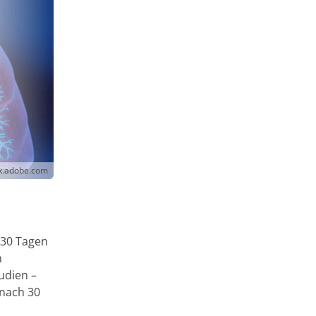
ck.adobe.com
 30 Tagen
m
udien –
 nach 30