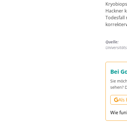
Kryobiops
Hackner k
Todesfall
korrekter
Quelle:
Universität
Bei G
Sie möch
sehen? D
Als
Wie fun