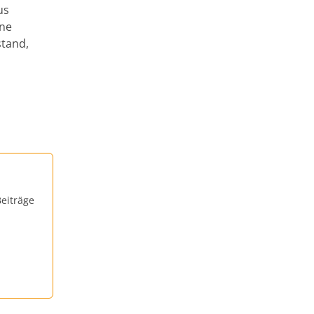
us
lne
stand,
eiträge