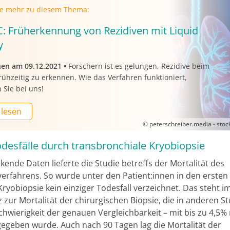
ie mehr zu diesem Thema:
: Früherkennung von Rezidiven mit Liquid
y
nen am 09.12.2021
•
Forschern ist es gelungen, Rezidive beim
ühzeitig zu erkennen. Wie das Verfahren funktioniert,
 Sie bei uns!
 lesen
© peterschreiber.media - sto
desfälle durch transbronchiale Kryobiopsie
ende Daten lieferte die Studie betreffs der Mortalität des
erfahrens. So wurde unter den Patient:innen in den ersten
ryobiopsie kein einziger Todesfall verzeichnet. Das steht i
zur Mortalität der chirurgischen Biopsie, die in anderen St
Schwierigkeit der genauen Vergleichbarkeit – mit bis zu 4,5%
egeben wurde. Auch nach 90 Tagen lag die Mortalität der