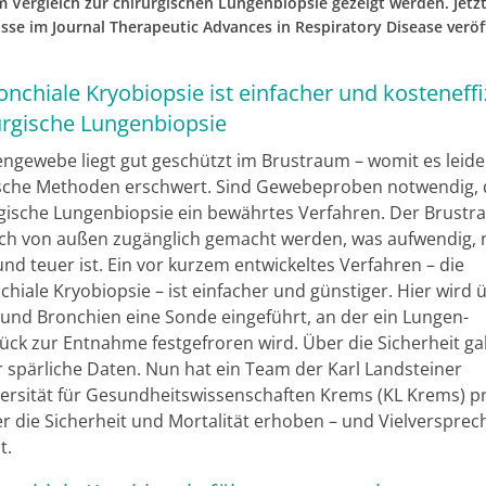
 Vergleich zur chirurgischen Lungenbiopsie gezeigt werden. Jetz
sse im Journal Therapeutic Advances in Respiratory Disease veröff
nchiale Kryobiopsie ist einfacher und kosteneffi
urgische Lungenbiopsie
ngewebe liegt gut geschützt im Brustraum – womit es leide
sche Methoden erschwert. Sind Gewebeproben notwendig, 
rgische Lungenbiopsie ein bewährtes Verfahren. Der Brust
ch von außen zugänglich gemacht werden, was aufwendig, 
 und teuer ist. Ein vor kurzem entwickeltes Verfahren – die
hiale Kryobiopsie – ist einfacher und günstiger. Hier wird 
 und Bronchien eine Sonde eingeführt, an der ein Lungen-
ck zur Entnahme festgefroren wird. Über die Sicherheit ga
r spärliche Daten. Nun hat ein Team der Karl Landsteiner
versität für Gesundheitswissenschaften Krems (KL Krems) p
r die Sicherheit und Mortalität erhoben – und Vielverspre
t.