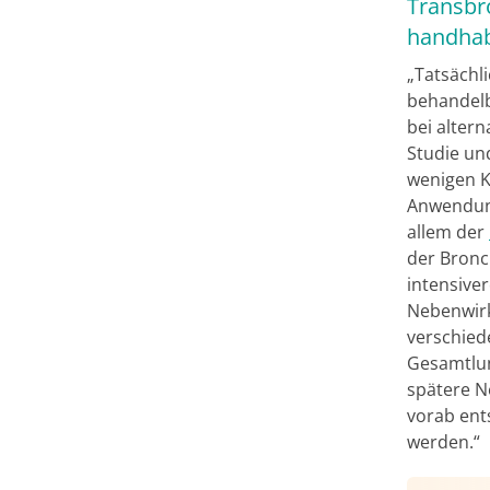
Transbro
handha
„Tatsächl
behandelb
bei altern
Studie un
wenigen K
Anwendun
allem der
der Bronch
intensive
Nebenwirk
verschied
Gesamtlun
spätere N
vorab ent
werden.“