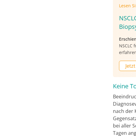
Lesen S
NSCLC
Biops
Erschie
NSCLC fr
erfahren
Jetzt
Keine To
Beeindruck
Diagnosev
nach der K
Gegensatz 
bei aller 
Tagen ang