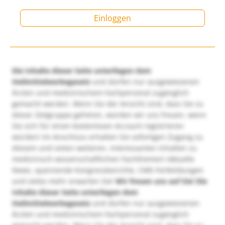
Einloggen
Die Inhalte dieser Seite unterliegen dem
Heilmittelwerbegesetz
und dürfen nur ausgewiesenen
Ärzten und medizinischem Fachpersonal zugänglich
gemacht werden. Wenn Sie der Ansicht sind, dass Sie zu
dieser Zielgruppe gehören, würden wir uns freuen, wenn
Sie sich für einen kostenlosen Account registrieren
würden! Im Anschluss erhalten Sie sofortigen Zugang zu
diesem und vielen weiteren, interessanten Inhalten zu
medizinisch-wissenschaftlichen Fachthemen! Aktuelle
News, spannende Kongressberichte, CME-Fortbildungen
und vieles mehr erwarten Sie!
Wir freuen uns auf Sie!
Die
Inhalte dieser Seite unterliegen dem
Heilmittelwerbegesetz
und dürfen nur ausgewiesenen
Ärzten und medizinischem Fachpersonal zugänglich