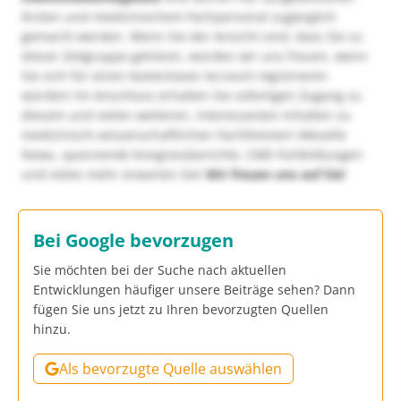
Ärzten und medizinischem Fachpersonal zugänglich
gemacht werden. Wenn Sie der Ansicht sind, dass Sie zu
dieser Zielgruppe gehören, würden wir uns freuen, wenn
Sie sich für einen kostenlosen Account registrieren
würden! Im Anschluss erhalten Sie sofortigen Zugang zu
diesem und vielen weiteren, interessanten Inhalten zu
medizinisch-wissenschaftlichen Fachthemen! Aktuelle
News, spannende Kongressberichte, CME-Fortbildungen
und vieles mehr erwarten Sie!
Wir freuen uns auf Sie!
Bei Google bevorzugen
Sie möchten bei der Suche nach aktuellen
Entwicklungen häufiger unsere Beiträge sehen? Dann
fügen Sie uns jetzt zu Ihren bevorzugten Quellen
hinzu.
Als bevorzugte Quelle auswählen