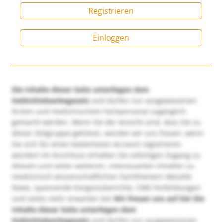
Registrieren
Einloggen
Die Inhalte dieser Seite unterliegen dem
Heilmittelwerbegesetz
und dürfen nur ausgewiesenen
Ärzten und medizinischem Fachpersonal zugänglich
gemacht werden. Wenn Sie der Ansicht sind, dass Sie zu
dieser Zielgruppe gehören, würden wir uns freuen, wenn
Sie sich für einen kostenlosen Account registrieren
würden! Im Anschluss erhalten Sie sofortigen Zugang zu
diesem und vielen weiteren, interessanten Inhalten zu
medizinisch-wissenschaftlichen Fachthemen! Aktuelle
News, spannende Kongressberichte, CME-Fortbildungen
und vieles mehr erwarten Sie!
Wir freuen uns auf Sie!
Die
Inhalte dieser Seite unterliegen dem
Heilmittelwerbegesetz
und dürfen nur ausgewiesenen