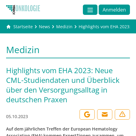
Anmelden
Startseite
News
Medizin
Highlights vom EHA 2023: N
Medizin
Highlights vom EHA 2023: Neue
CML-Studiendaten und Überblick
über den Versorgungsalltag in
deutschen Praxen
05.10.2023
Auf dem jährlichen Treffen der European Hematology
Association (EHA) kommen Expert*innen zusammen, um