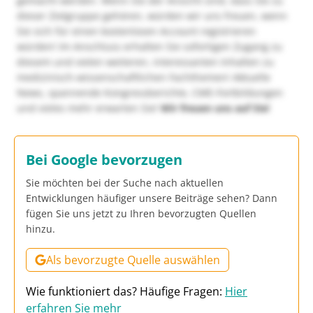
gemacht werden. Wenn Sie der Ansicht sind, dass Sie zu
dieser Zielgruppe gehören, würden wir uns freuen, wenn
Sie sich für einen kostenlosen Account registrieren
würden! Im Anschluss erhalten Sie sofortigen Zugang zu
diesem und vielen weiteren, interessanten Inhalten zu
medizinisch-wissenschaftlichen Fachthemen! Aktuelle
News, spannende Kongressberichte, CME-Fortbildungen
und vieles mehr erwarten Sie!
Wir freuen uns auf Sie!
Bei Google bevorzugen
Sie möchten bei der Suche nach aktuellen
Entwicklungen häufiger unsere Beiträge sehen? Dann
fügen Sie uns jetzt zu Ihren bevorzugten Quellen
hinzu.
Als bevorzugte Quelle auswählen
Wie funktioniert das? Häufige Fragen:
Hier
erfahren Sie mehr