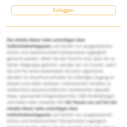
Einloggen
Die Inhalte dieser Seite unterliegen dem
Heilmittelwerbegesetz
und dürfen nur ausgewiesenen
Ärzten und medizinischem Fachpersonal zugänglich
gemacht werden. Wenn Sie der Ansicht sind, dass Sie zu
dieser Zielgruppe gehören, würden wir uns freuen, wenn
Sie sich für einen kostenlosen Account registrieren
würden! Im Anschluss erhalten Sie sofortigen Zugang zu
diesem und vielen weiteren, interessanten Inhalten zu
medizinisch-wissenschaftlichen Fachthemen! Aktuelle
News, spannende Kongressberichte, CME-Fortbildungen
und vieles mehr erwarten Sie!
Wir freuen uns auf Sie!
Die
Inhalte dieser Seite unterliegen dem
Heilmittelwerbegesetz
und dürfen nur ausgewiesenen
Ärzten und medizinischem Fachpersonal zugänglich