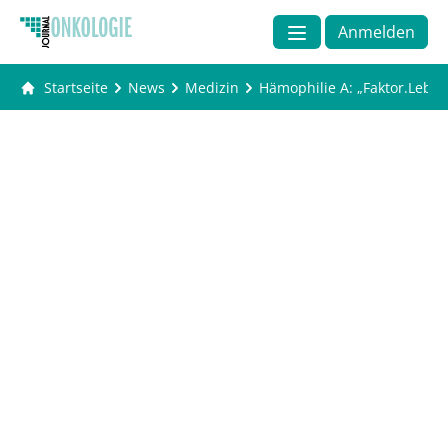
Anmelden
Startseite
News
Medizin
Hämophilie A: „Faktor.Leben