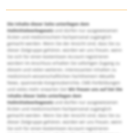
Die Inhalte dieser Seite unterliegen dem
Heilmittelwerbegesetz
und dürfen nur ausgewiesenen
Ärzten und medizinischem Fachpersonal zugänglich
gemacht werden. Wenn Sie der Ansicht sind, dass Sie zu
dieser Zielgruppe gehören, würden wir uns freuen, wenn
Sie sich für einen kostenlosen Account registrieren
würden! Im Anschluss erhalten Sie sofortigen Zugang zu
diesem und vielen weiteren, interessanten Inhalten zu
medizinisch-wissenschaftlichen Fachthemen! Aktuelle
News, spannende Kongressberichte, CME-Fortbildungen
und vieles mehr erwarten Sie!
Wir freuen uns auf Sie!
Die
Inhalte dieser Seite unterliegen dem
Heilmittelwerbegesetz
und dürfen nur ausgewiesenen
Ärzten und medizinischem Fachpersonal zugänglich
gemacht werden. Wenn Sie der Ansicht sind, dass Sie zu
dieser Zielgruppe gehören, würden wir uns freuen, wenn
Sie sich für einen kostenlosen Account registrieren