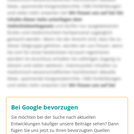
News, spannende Kongressberichte, CME-Fortbildungen
und vieles mehr erwarten Sie!
Wir freuen uns auf Sie!
Die
Inhalte dieser Seite unterliegen dem
Heilmittelwerbegesetz
und dürfen nur ausgewiesenen
Ärzten und medizinischem Fachpersonal zugänglich
gemacht werden. Wenn Sie der Ansicht sind, dass Sie zu
dieser Zielgruppe gehören, würden wir uns freuen, wenn
Sie sich für einen kostenlosen Account registrieren
würden! Im Anschluss erhalten Sie sofortigen Zugang zu
diesem und vielen weiteren, interessanten Inhalten zu
medizinisch-wissenschaftlichen Fachthemen! Aktuelle
News, spannende Kongressberichte, CME-Fortbildungen
und vieles mehr erwarten Sie!
Wir freuen uns auf Sie!
Bei Google bevorzugen
Sie möchten bei der Suche nach aktuellen
Entwicklungen häufiger unsere Beiträge sehen? Dann
fügen Sie uns jetzt zu Ihren bevorzugten Quellen