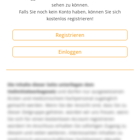
sehen zu können.
Falls Sie noch kein Konto haben, können Sie sich
kostenlos registrieren!
Registrieren
Einloggen
Die Inhalte dieser Seite unterliegen dem
Heilmittelwerbegesetz
und dürfen nur ausgewiesenen
Ärzten und medizinischem Fachpersonal zugänglich
gemacht werden. Wenn Sie der Ansicht sind, dass Sie zu
dieser Zielgruppe gehören, würden wir uns freuen, wenn
Sie sich für einen kostenlosen Account registrieren
würden! Im Anschluss erhalten Sie sofortigen Zugang zu
diesem und vielen weiteren, interessanten Inhalten zu
medizinisch-wissenschaftlichen Fachthemen! Aktuelle