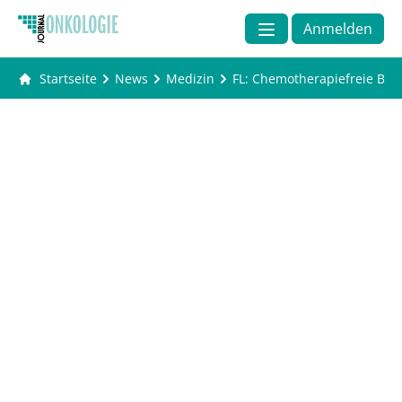
Anmelden
Startseite
News
Medizin
FL: Chemotherapiefreie Beh