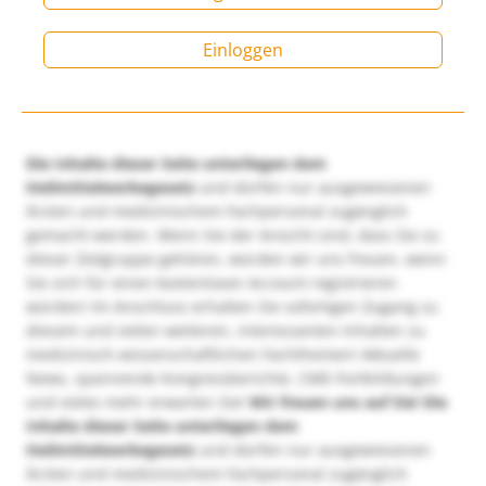
Einloggen
Die Inhalte dieser Seite unterliegen dem
Heilmittelwerbegesetz
und dürfen nur ausgewiesenen
Ärzten und medizinischem Fachpersonal zugänglich
gemacht werden. Wenn Sie der Ansicht sind, dass Sie zu
dieser Zielgruppe gehören, würden wir uns freuen, wenn
Sie sich für einen kostenlosen Account registrieren
würden! Im Anschluss erhalten Sie sofortigen Zugang zu
diesem und vielen weiteren, interessanten Inhalten zu
medizinisch-wissenschaftlichen Fachthemen! Aktuelle
News, spannende Kongressberichte, CME-Fortbildungen
und vieles mehr erwarten Sie!
Wir freuen uns auf Sie!
Die
Inhalte dieser Seite unterliegen dem
Heilmittelwerbegesetz
und dürfen nur ausgewiesenen
Ärzten und medizinischem Fachpersonal zugänglich