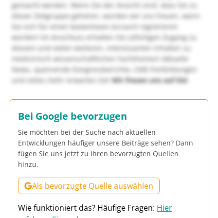
gemacht werden. Wenn Sie der Ansicht sind, dass Sie zu
dieser Zielgruppe gehören, würden wir uns freuen, wenn
Sie sich für einen kostenlosen Account registrieren
würden! Im Anschluss erhalten Sie sofortigen Zugang zu
diesem und vielen weiteren, interessanten Inhalten zu
medizinisch-wissenschaftlichen Fachthemen! Aktuelle
News, spannende Kongressberichte, CME-Fortbildungen
und vieles mehr erwarten Sie!
Wir freuen uns auf Sie!
Bei Google bevorzugen
Sie möchten bei der Suche nach aktuellen
Entwicklungen häufiger unsere Beiträge sehen? Dann
fügen Sie uns jetzt zu Ihren bevorzugten Quellen
hinzu.
Als bevorzugte Quelle auswählen
Wie funktioniert das? Häufige Fragen:
Hier