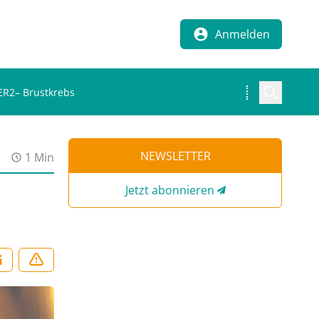
Anmelden
ER2– Brustkrebs
NEWSLETTER
1 Min
Jetzt abonnieren
i