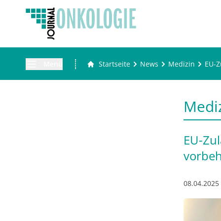
Menü
Startseite
News
Medizin
EU-Z
Medi
EU-Zul
vorbe
08.04.2025