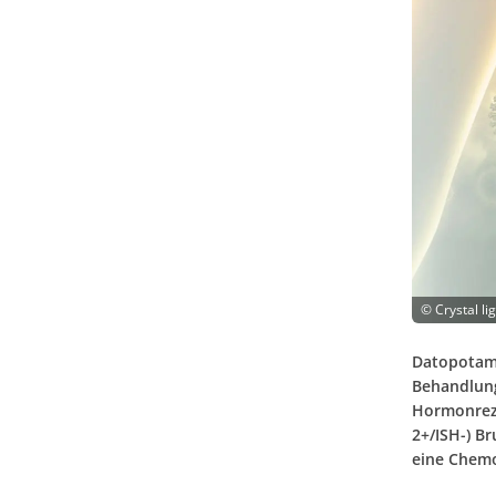
©
Crystal li
Datopotama
Behandlung
Hormonreze
2+/ISH-) B
eine Chemo