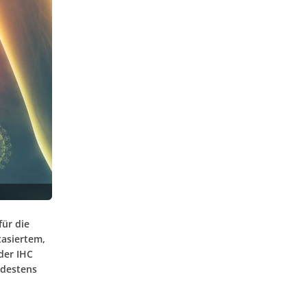
ür die
tasiertem,
der IHC
ndestens