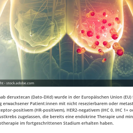
ght - stock.adobe.com
b deruxtecan (Dato-DXd) wurde in der Europäischen Union (EU) f
 erwachsener Patient:innen mit nicht resezierbarem oder metas
ptor-positivem (HR-positivem), HER2-negativem (IHC 0, IHC 1+ o
rustkrebs zugelassen, die bereits eine endokrine Therapie und mi
therapie im fortgeschrittenen Stadium erhalten haben.