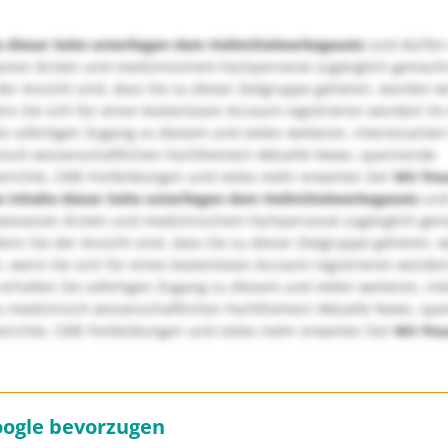
e dieser Seite unterliegen dem Heilmittelwerbegesetz
und dürfen
enen Ärzten und medizinischem Fachpersonal zugänglich gemach
er Ansicht sind, dass Sie zu dieser Zielgruppe gehören, würden w
nn Sie sich für einen kostenlosen Account registrieren würden! Im
ie sofortigen Zugang zu diesem und vielen weiteren, interessanten
nisch-wissenschaftlichen Fachthemen! Aktuelle News, spannende
richte, CME-Fortbildungen und vieles mehr erwarten Sie!
Wir fre
e Inhalte dieser Seite unterliegen dem Heilmittelwerbegesetz
und
wiesenen Ärzten und medizinischem Fachpersonal zugänglich ge
nn Sie der Ansicht sind, dass Sie zu dieser Zielgruppe gehören, 
, wenn Sie sich für einen kostenlosen Account registrieren würden
erhalten Sie sofortigen Zugang zu diesem und vielen weiteren, in
u medizinisch-wissenschaftlichen Fachthemen! Aktuelle News, sp
richte, CME-Fortbildungen und vieles mehr erwarten Sie!
Wir fre
oogle bevorzugen