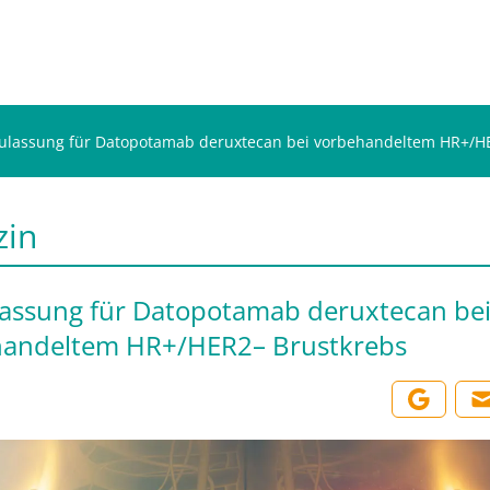
ulassung für Datopotamab deruxtecan bei vorbehandeltem HR+/H
zin
assung für Datopotamab deruxtecan be
handeltem HR+/HER2– Brustkrebs