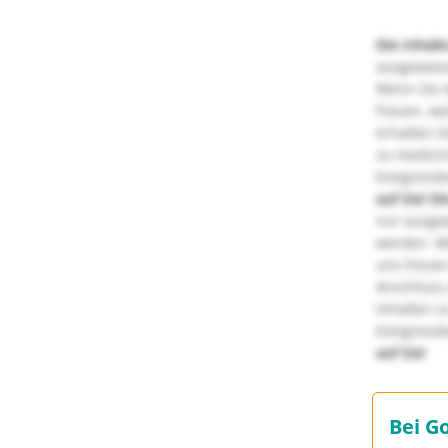
Die Inhalt
ausgewies
Wenn Sie d
freuen, we
erhalten S
zu medizi
Kongressbe
auf Sie!
Di
nur ausge
werden. We
uns freuen
Anschluss 
Inhalten z
Kongressbe
auf Sie!
Bei G