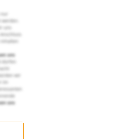
 nur
t werden.
ir uns
 Anschluss
 Inhalten
uen uns
 dürfen
macht
würden wir
! Im
teressanten
annende
uen uns