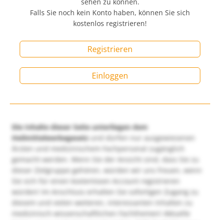
sehen zu können.
Falls Sie noch kein Konto haben, können Sie sich
kostenlos registrieren!
Registrieren
Einloggen
Die Inhalte dieser Seite unterliegen dem
Heilmittelwerbegesetz
und dürfen nur ausgewiesenen
Ärzten und medizinischem Fachpersonal zugänglich
gemacht werden. Wenn Sie der Ansicht sind, dass Sie zu
dieser Zielgruppe gehören, würden wir uns freuen, wenn
Sie sich für einen kostenlosen Account registrieren
würden! Im Anschluss erhalten Sie sofortigen Zugang zu
diesem und vielen weiteren, interessanten Inhalten zu
medizinisch-wissenschaftlichen Fachthemen! Aktuelle