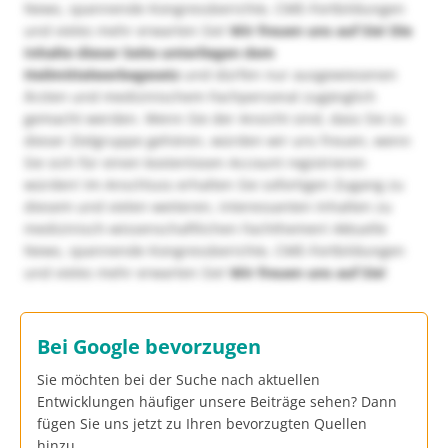
News, spannende Kongressberichte, CME-Fortbildungen
und vieles mehr erwarten Sie!
Wir freuen uns auf Sie!
Die
Inhalte dieser Seite unterliegen dem
Heilmittelwerbegesetz
und dürfen nur ausgewiesenen
Ärzten und medizinischem Fachpersonal zugänglich
gemacht werden. Wenn Sie der Ansicht sind, dass Sie zu
dieser Zielgruppe gehören, würden wir uns freuen, wenn
Sie sich für einen kostenlosen Account registrieren
würden! Im Anschluss erhalten Sie sofortigen Zugang zu
diesem und vielen weiteren, interessanten Inhalten zu
medizinisch-wissenschaftlichen Fachthemen! Aktuelle
News, spannende Kongressberichte, CME-Fortbildungen
und vieles mehr erwarten Sie!
Wir freuen uns auf Sie!
Bei Google bevorzugen
Sie möchten bei der Suche nach aktuellen
Entwicklungen häufiger unsere Beiträge sehen? Dann
fügen Sie uns jetzt zu Ihren bevorzugten Quellen
hinzu.