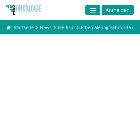
Anmelden
Startseite
News
Medizin
Efbemalenograstim alfa in 