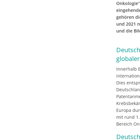
Onkologie“
eingehende
gehören di
und 2021 n
und die Bil
Deutsch
globale
Innerhalb 
internation
Dies entspr
Deutschlan
Patentanme
Krebsbekäm
Europa durc
mit rund 1.
Bereich On
Deutschl