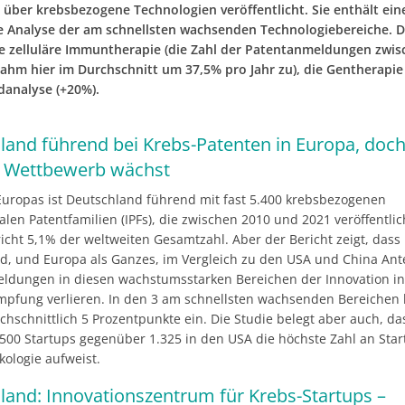
 über krebsbezogene Technologien veröffentlicht. Sie enthält ein
 Analyse der am schnellsten wachsenden Technologiebereiche. 
e zelluläre Immuntherapie (die Zahl der Patentanmeldungen zwis
ahm hier im Durchschnitt um 37,5% pro Jahr zu), die Gentherapie
danalyse (+20%).
land führend bei Krebs-Patenten in Europa, doc
r Wettbewerb wächst
Europas ist Deutschland führend mit fast 5.400 krebsbezogenen
alen Patentfamilien (IPFs), die zwischen 2010 und 2021 veröffentli
icht 5,1% der weltweiten Gesamtzahl. Aber der Bericht zeigt, dass
d, und Europa als Ganzes, im Vergleich zu den USA und China Ant
ldungen in diesen wachstumsstarken Bereichen der Innovation in
pfung verlieren. In den 3 am schnellsten wachsenden Bereichen 
hschnittlich 5 Prozentpunkte ein. Die Studie belegt aber auch, d
500 Startups gegenüber 1.325 in den USA die höchste Zahl an Sta
kologie aufweist.
and: Innovationszentrum für Krebs-Startups –