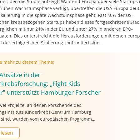
der, den die Studie aufzeigt: Während Europa über viele Startups 
frühen Wachstumsphase verfügt, übertreffen die USA Europa deut
Skalierung in die späte Wachstumsphase geht. Fast 40% der US-
chen krebsbezogenen Startups haben dieses fortgeschrittene Sta
verglichen mit nur 24% in der EU und unter 27% in anderen EPO-
taaten. Dies unterstreicht die Herausforderungen, mit denen euro
i der erfolgreichen Skalierung konfrontiert sind.
ie mehr zu diesem Thema:
Ansätze in der
rkrebsforschung: „Fight Kids
r" unterstützt Hamburger Forscher
zwei Projekte, an denen Forschende des
ngsinstituts Kinderkrebs-Zentrum Hamburg
gt sind, wurden vom europäischen Programm
ids Cancer“ (FKC) in der Förderrunde 2024
 lesen
hlt. Sie werden mit rund 3 Millionen Euro
ützt. Bei den Forschungsvorhaben geht es um