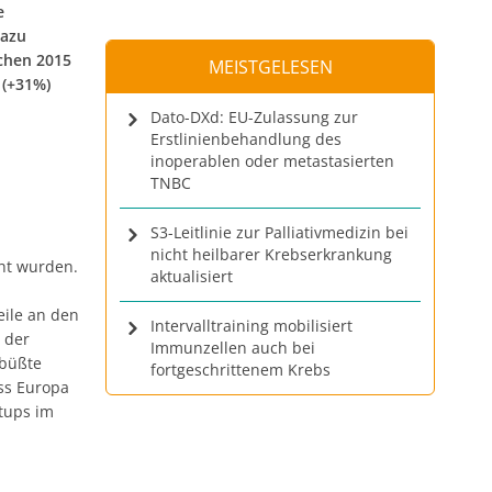
e
Dazu
chen 2015
MEISTGELESEN
 (+31%)
Dato-DXd: EU-Zulassung zur
Erstlinienbehandlung des
inoperablen oder metastasierten
h
TNBC
S3-Leitlinie zur Palliativmedizin bei
nicht heilbarer Krebserkrankung
cht wurden.
aktualisiert
eile an den
Intervalltraining mobilisiert
 der
Immunzellen auch bei
büßte
fortgeschrittenem Krebs
ass Europa
rtups im