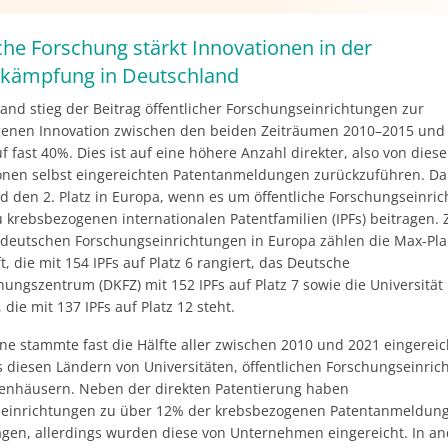
e Krebsarten, die bisher besonders schwer zu
ln sind.
che Forschung stärkt Innovationen in der
kämpfung in Deutschland
and stieg der Beitrag öffentlicher Forschungseinrichtungen zur
enen Innovation zwischen den beiden Zeiträumen 2010–2015 und
 fast 40%. Dies ist auf eine höhere Anzahl direkter, also von dies
onen selbst eingereichten Patentanmeldungen zurückzuführen. Da
d den 2. Platz in Europa, wenn es um öffentliche Forschungseinri
u krebsbezogenen internationalen Patentfamilien (IPFs) beitragen.
 deutschen Forschungseinrichtungen in Europa zählen die Max-Pla
t, die mit 154 IPFs auf Platz 6 rangiert, das Deutsche
ungszentrum (DKFZ) mit 152 IPFs auf Platz 7 sowie die Universität
 die mit 137 IPFs auf Platz 12 steht.
ne stammte fast die Hälfte aller zwischen 2010 und 2021 eingerei
s diesen Ländern von Universitäten, öffentlichen Forschungseinri
enhäusern. Neben der direkten Patentierung haben
einrichtungen zu über 12% der krebsbezogenen Patentanmeldung
agen, allerdings wurden diese von Unternehmen eingereicht. In a