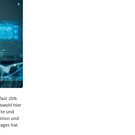
fast 25%
bwohl hier
tte und
ntion und
tages hat
r