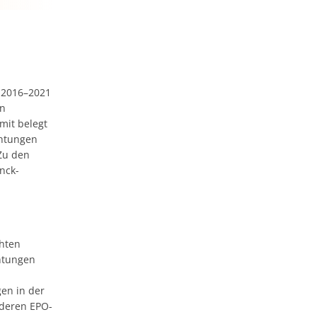
 2016–2021
en
mit belegt
chtungen
 Zu den
nck-
chten
chtungen
en in der
nderen EPO-