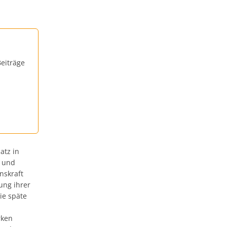
eiträge
atz in
, und
nskraft
ung ihrer
ie späte
rken