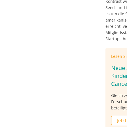
Kontrast wi
Seed- und 
es um die 
amerikanis
erreicht, 
Mitgliedss
Startups be
Lesen S
Neue 
Kinde
Cance
Gleich 
Forschu
beteili
„Fight K
Jetzt
ausgewä
unterst