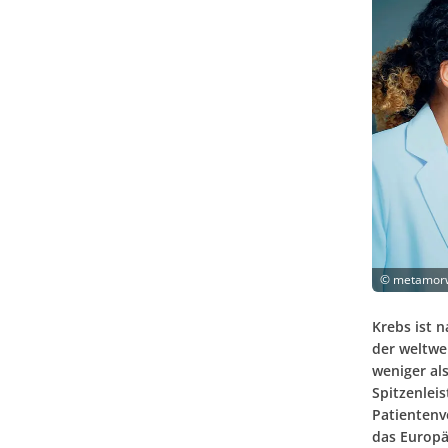
©
metamorw
Krebs ist 
der weltwe
weniger al
Spitzenlei
Patientenv
das Europä