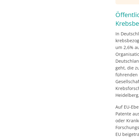
kindlich
behande
Öffentli
Krebsbe
In Deutschl
krebsbezog
um 2,6% auf
Organisati
Deutschlan
geht, die z
führenden
Gesellschaf
Krebsforsch
Heidelberg,
Auf EU-Ebe
Patente au
oder Krank
Forschungs
EU beigetr