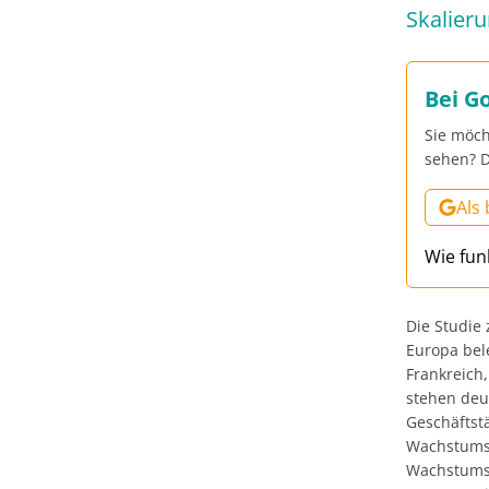
Skalier
Bei G
Sie möch
sehen? D
Als
Wie fun
Die Studie 
Europa bele
Frankreich,
stehen deu
Geschäftst
Wachstumsp
Wachstumsp