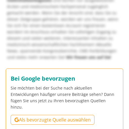
Heilmittelwerbegesetz
und dürfen nur ausgewiesenen
Ärzten und medizinischem Fachpersonal zugänglich
gemacht werden. Wenn Sie der Ansicht sind, dass Sie zu
dieser Zielgruppe gehören, würden wir uns freuen, wenn
Sie sich für einen kostenlosen Account registrieren
würden! Im Anschluss erhalten Sie sofortigen Zugang zu
diesem und vielen weiteren, interessanten Inhalten zu
medizinisch-wissenschaftlichen Fachthemen! Aktuelle
News, spannende Kongressberichte, CME-Fortbildungen
und vieles mehr erwarten Sie!
Wir freuen uns auf Sie!
Bei Google bevorzugen
Sie möchten bei der Suche nach aktuellen
Entwicklungen häufiger unsere Beiträge sehen? Dann
fügen Sie uns jetzt zu Ihren bevorzugten Quellen
hinzu.
Als bevorzugte Quelle auswählen