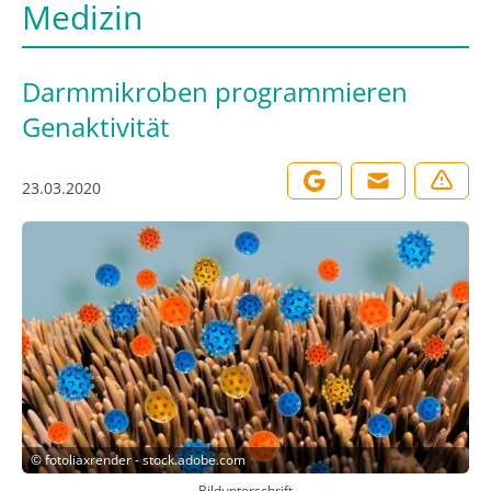
Medizin
Darmmikroben programmieren
Genaktivität
23.03.2020
©
fotoliaxrender - stock.adobe.com
Bildunterschrift