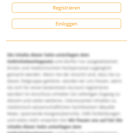
Registrieren
Einloggen
Die Inhalte dieser Seite unterliegen dem
Heilmittelwerbegesetz
und dürfen nur ausgewiesenen
Ärzten und medizinischem Fachpersonal zugänglich
gemacht werden. Wenn Sie der Ansicht sind, dass Sie zu
dieser Zielgruppe gehören, würden wir uns freuen, wenn
Sie sich für einen kostenlosen Account registrieren
würden! Im Anschluss erhalten Sie sofortigen Zugang zu
diesem und vielen weiteren, interessanten Inhalten zu
medizinisch-wissenschaftlichen Fachthemen! Aktuelle
News, spannende Kongressberichte, CME-Fortbildungen
und vieles mehr erwarten Sie!
Wir freuen uns auf Sie!
Die
Inhalte dieser Seite unterliegen dem