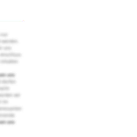
 nur
t werden.
ir uns
 Anschluss
 Inhalten
uen uns
 dürfen
macht
würden wir
! Im
teressanten
annende
uen uns