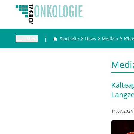
Menü
Startseite
News
Medizin
Kält
Medi
Kältea
Langze
11.07.2024