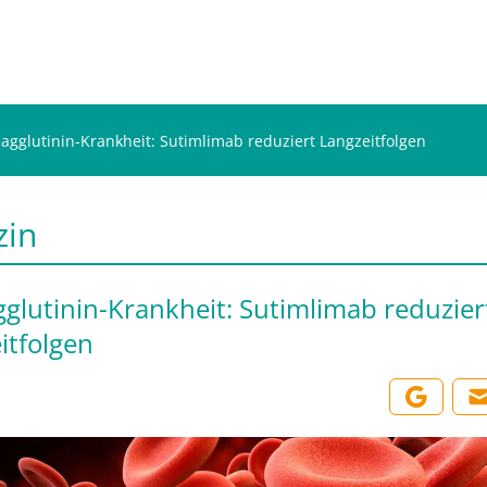
eagglutinin-Krankheit: Sutimlimab reduziert Langzeitfolgen
zin
gglutinin-Krankheit: Sutimlimab reduzier
itfolgen