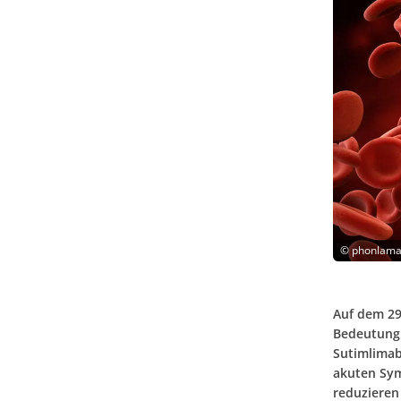
©
phonlama
Auf dem 29
Bedeutung 
Sutimlimab
akuten Sym
reduzieren