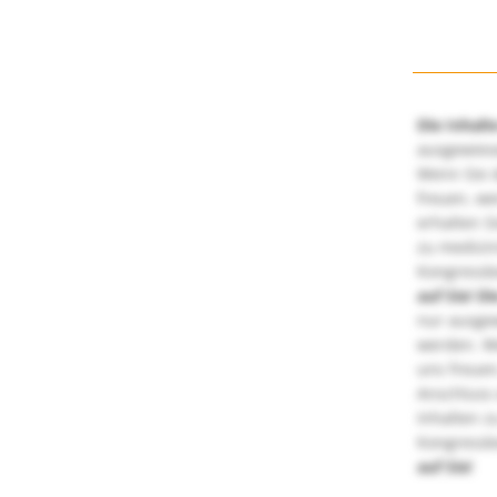
Die Inhalt
ausgewies
Wenn Sie d
freuen, we
erhalten S
zu medizi
Kongressbe
auf Sie!
Di
nur ausge
werden. We
uns freuen
Anschluss 
Inhalten z
Kongressbe
auf Sie!