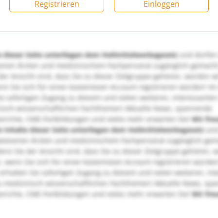
Registrieren
Einloggen
e dieser Seite unterliegen dem Heilmittelwerbegesetz
und dürfen
enen Ärzten und medizinischem Fachpersonal zugänglich gemach
er Ansicht sind, dass Sie zu dieser Zielgruppe gehören, würden w
nn Sie sich für einen kostenlosen Account registrieren würden! Im
ie sofortigen Zugang zu diesem und vielen weiteren, interessanten
nisch-wissenschaftlichen Fachthemen! Aktuelle News, spannende
richte, CME-Fortbildungen und vieles mehr erwarten Sie!
Wir fre
e Inhalte dieser Seite unterliegen dem Heilmittelwerbegesetz
und
wiesenen Ärzten und medizinischem Fachpersonal zugänglich ge
nn Sie der Ansicht sind, dass Sie zu dieser Zielgruppe gehören, 
, wenn Sie sich für einen kostenlosen Account registrieren würden
erhalten Sie sofortigen Zugang zu diesem und vielen weiteren, in
u medizinisch-wissenschaftlichen Fachthemen! Aktuelle News, sp
richte, CME-Fortbildungen und vieles mehr erwarten Sie!
Wir fre