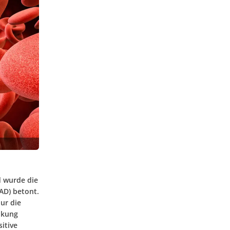
d wurde die
AD) betont.
ur die
nkung
itive