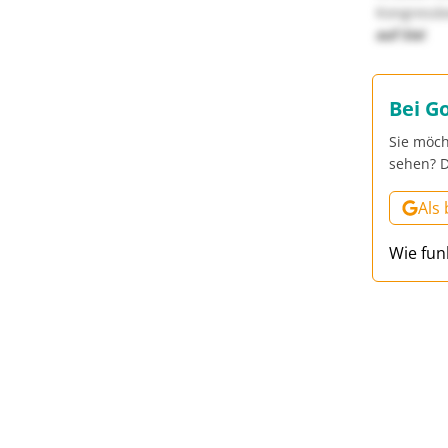
Kongressbe
auf Sie!
Bei G
Sie möch
sehen? D
Als
Wie fun