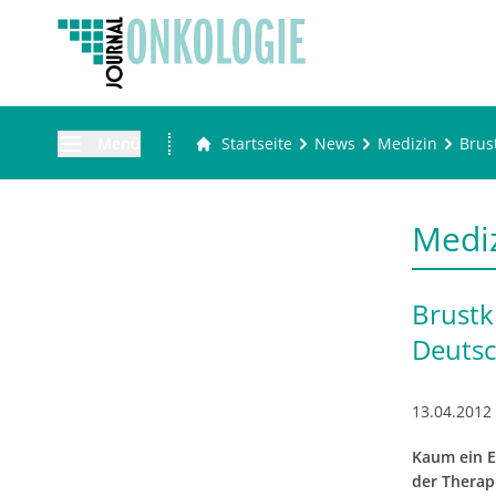
Menü
Startseite
News
Medizin
Brus
Medi
Brustk
Deuts
13.04.2012
Kaum ein E
der Therap