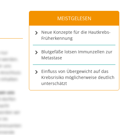
MEISTGELESEN
Neue Konzepte für die Hautkrebs-
Früherkennung
Blutgefäße lotsen Immunzellen zur
 nur
Metastase
t werden.
ir uns
Einfluss von Übergewicht auf das
 Anschluss
Krebsrisiko möglicherweise deutlich
 Inhalten
unterschätzt
uen uns
 dürfen
macht
würden wir
! Im
teressanten
annende