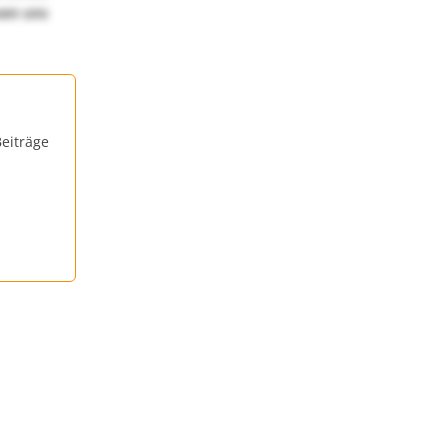
uen uns
eiträge