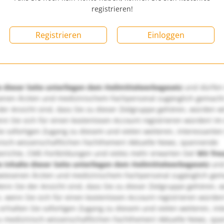
registrieren!
Registrieren
Einloggen
e dieser Seite unterliegen dem Heilmittelwerbegesetz
und dürfen
enen Ärzten und medizinischem Fachpersonal zugänglich gemach
er Ansicht sind, dass Sie zu dieser Zielgruppe gehören, würden w
nn Sie sich für einen kostenlosen Account registrieren würden! Im
ie sofortigen Zugang zu diesem und vielen weiteren, interessanten
nisch-wissenschaftlichen Fachthemen! Aktuelle News, spannende
richte, CME-Fortbildungen und vieles mehr erwarten Sie!
Wir fre
e Inhalte dieser Seite unterliegen dem Heilmittelwerbegesetz
und
wiesenen Ärzten und medizinischem Fachpersonal zugänglich ge
nn Sie der Ansicht sind, dass Sie zu dieser Zielgruppe gehören, 
, wenn Sie sich für einen kostenlosen Account registrieren würden
erhalten Sie sofortigen Zugang zu diesem und vielen weiteren, in
u medizinisch-wissenschaftlichen Fachthemen! Aktuelle News, sp