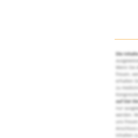
Die Inhalt
ausgewies
Wenn Sie d
freuen, we
erhalten S
zu medizi
Kongressbe
auf Sie!
Di
nur ausge
werden. We
uns freuen
Anschluss 
Inhalten z