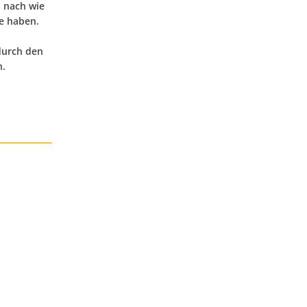
n nach wie
e haben.
 durch den
n.