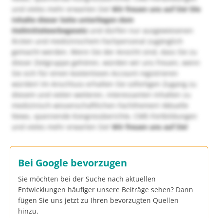
und vieles mehr erwarten Sie!
Wir freuen uns auf Sie!
Die
Inhalte dieser Seite unterliegen dem
Heilmittelwerbegesetz
und dürfen nur ausgewiesenen
Ärzten und medizinischem Fachpersonal zugänglich
gemacht werden. Wenn Sie der Ansicht sind, dass Sie zu
dieser Zielgruppe gehören, würden wir uns freuen, wenn
Sie sich für einen kostenlosen Account registrieren
würden! Im Anschluss erhalten Sie sofortigen Zugang zu
diesem und vielen weiteren, interessanten Inhalten zu
medizinisch-wissenschaftlichen Fachthemen! Aktuelle
News, spannende Kongressberichte, CME-Fortbildungen
und vieles mehr erwarten Sie!
Wir freuen uns auf Sie!
Bei Google bevorzugen
Sie möchten bei der Suche nach aktuellen
Entwicklungen häufiger unsere Beiträge sehen? Dann
fügen Sie uns jetzt zu Ihren bevorzugten Quellen
hinzu.