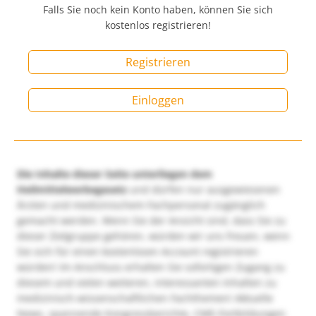
Falls Sie noch kein Konto haben, können Sie sich
kostenlos registrieren!
Registrieren
Einloggen
Die Inhalte dieser Seite unterliegen dem
Heilmittelwerbegesetz
und dürfen nur ausgewiesenen
Ärzten und medizinischem Fachpersonal zugänglich
gemacht werden. Wenn Sie der Ansicht sind, dass Sie zu
dieser Zielgruppe gehören, würden wir uns freuen, wenn
Sie sich für einen kostenlosen Account registrieren
würden! Im Anschluss erhalten Sie sofortigen Zugang zu
diesem und vielen weiteren, interessanten Inhalten zu
medizinisch-wissenschaftlichen Fachthemen! Aktuelle
News, spannende Kongressberichte, CME-Fortbildungen