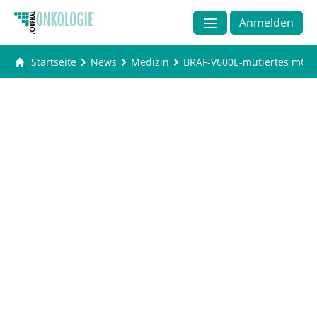
Anmelden
Startseite
News
Medizin
BRAF-V600E-mutiertes mCRC