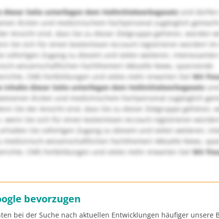
e dieser Seite unterliegen dem Heilmittelwerbegesetz
und dürfen
enen Ärzten und medizinischem Fachpersonal zugänglich gemach
er Ansicht sind, dass Sie zu dieser Zielgruppe gehören, würden w
nn Sie sich für einen kostenlosen Account registrieren würden! Im
ie sofortigen Zugang zu diesem und vielen weiteren, interessanten
nisch-wissenschaftlichen Fachthemen! Aktuelle News, spannende
richte, CME-Fortbildungen und vieles mehr erwarten Sie!
Wir fre
e Inhalte dieser Seite unterliegen dem Heilmittelwerbegesetz
und
wiesenen Ärzten und medizinischem Fachpersonal zugänglich ge
nn Sie der Ansicht sind, dass Sie zu dieser Zielgruppe gehören, 
, wenn Sie sich für einen kostenlosen Account registrieren würden
erhalten Sie sofortigen Zugang zu diesem und vielen weiteren, in
u medizinisch-wissenschaftlichen Fachthemen! Aktuelle News, sp
richte, CME-Fortbildungen und vieles mehr erwarten Sie!
Wir fre
oogle bevorzugen
ten bei der Suche nach aktuellen Entwicklungen häufiger unsere B