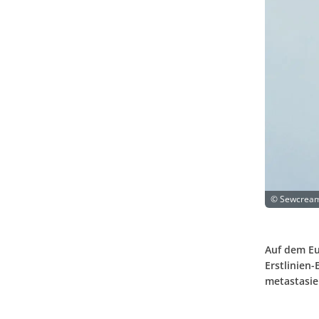
©
Sewcream
Auf dem Eu
Erstlinien
metastasier