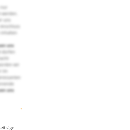
 nur
t werden.
ir uns
 Anschluss
 Inhalten
uen uns
 dürfen
macht
würden wir
! Im
teressanten
annende
uen uns
eiträge