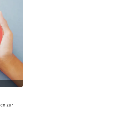
en zur
r