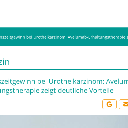
nszeitgewinn bei Urothelkarzinom: Avelumab-Erhaltungstherapie ze
zin
zeitgewinn bei Urothelkarzinom: Avelu
ungstherapie zeigt deutliche Vorteile