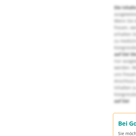
Die Inhalt
ausgewies
Wenn Sie d
freuen, we
erhalten S
zu medizi
Kongressbe
auf Sie!
Di
nur ausge
werden. We
uns freuen
Anschluss 
Inhalten z
Kongressbe
auf Sie!
Bei G
Sie möch