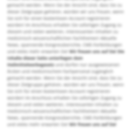
gemacht werden. Wenn Sie der Ansicht sind, dass Sie zu
dieser Zielgruppe gehören, würden wir uns freuen, wenn
Sie sich für einen kostenlosen Account registrieren
würden! Im Anschluss erhalten Sie sofortigen Zugang zu
diesem und vielen weiteren, interessanten Inhalten zu
medizinisch-wissenschaftlichen Fachthemen! Aktuelle
News, spannende Kongressberichte, CME-Fortbildungen
und vieles mehr erwarten Sie!
Wir freuen uns auf Sie!
Die
Inhalte dieser Seite unterliegen dem
Heilmittelwerbegesetz
und dürfen nur ausgewiesenen
Ärzten und medizinischem Fachpersonal zugänglich
gemacht werden. Wenn Sie der Ansicht sind, dass Sie zu
dieser Zielgruppe gehören, würden wir uns freuen, wenn
Sie sich für einen kostenlosen Account registrieren
würden! Im Anschluss erhalten Sie sofortigen Zugang zu
diesem und vielen weiteren, interessanten Inhalten zu
medizinisch-wissenschaftlichen Fachthemen! Aktuelle
News, spannende Kongressberichte, CME-Fortbildungen
und vieles mehr erwarten Sie!
Wir freuen uns auf Sie!