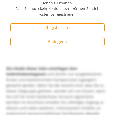
sehen zu können.
Falls Sie noch kein Konto haben, können Sie sich
kostenlos registrieren!
Registrieren
Einloggen
Die Inhalte dieser Seite unterliegen dem
Heilmittelwerbegesetz
und dürfen nur ausgewiesenen
Ärzten und medizinischem Fachpersonal zugänglich
gemacht werden. Wenn Sie der Ansicht sind, dass Sie zu
dieser Zielgruppe gehören, würden wir uns freuen, wenn
Sie sich für einen kostenlosen Account registrieren
würden! Im Anschluss erhalten Sie sofortigen Zugang zu
diesem und vielen weiteren, interessanten Inhalten zu
medizinisch-wissenschaftlichen Fachthemen! Aktuelle