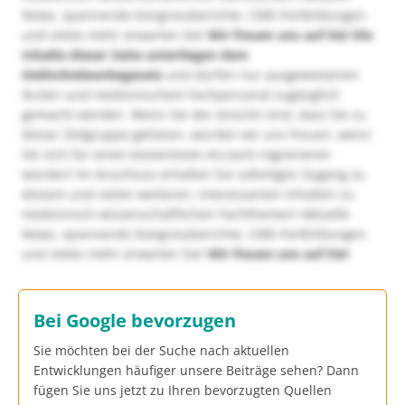
News, spannende Kongressberichte, CME-Fortbildungen
und vieles mehr erwarten Sie!
Wir freuen uns auf Sie!
Die
Inhalte dieser Seite unterliegen dem
Heilmittelwerbegesetz
und dürfen nur ausgewiesenen
Ärzten und medizinischem Fachpersonal zugänglich
gemacht werden. Wenn Sie der Ansicht sind, dass Sie zu
dieser Zielgruppe gehören, würden wir uns freuen, wenn
Sie sich für einen kostenlosen Account registrieren
würden! Im Anschluss erhalten Sie sofortigen Zugang zu
diesem und vielen weiteren, interessanten Inhalten zu
medizinisch-wissenschaftlichen Fachthemen! Aktuelle
News, spannende Kongressberichte, CME-Fortbildungen
und vieles mehr erwarten Sie!
Wir freuen uns auf Sie!
Bei Google bevorzugen
Sie möchten bei der Suche nach aktuellen
Entwicklungen häufiger unsere Beiträge sehen? Dann
fügen Sie uns jetzt zu Ihren bevorzugten Quellen