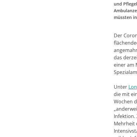
und Pflege
Ambulanzen
müssten in
Der Coron
flächende
angemahnt
das derze
einer am 
Spezialam
Unter
Lon
die mit e
Wochen da
„anderwei
Infektion.
Mehrheit 
Intensivs