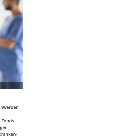
schwerden
D-Fonds
ugen
 Kranken-