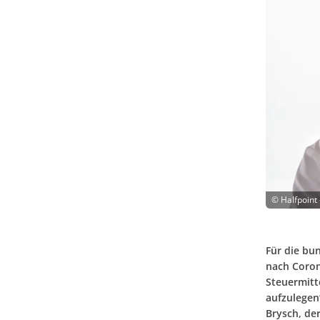
©
Halfpoint
Für die bu
nach Coron
Steuermitt
aufzulegen
Brysch, de