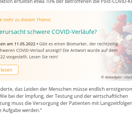
ektion erfüllten etwa 10% der Betroffenen die Post-COVID-Kr
ie mehr zu diesem Thema:
erursacht schwere COVID-Verläufe?
nen am 11.05.2022
•
Gibt es einen Biomarker, der rechtzeitig
chweren COVID-Verlauf anzeigt? Die Antwort wurde auf dem
2 vorgestellt. Lesen Sie rein!
 lesen
© dottedyeti - sto
rderte, das Leiden der Menschen müsse endlich ernstgen
Wie bei der Impfung, der Testung und der wirtschaftlichen
zung muss die Versorgung der Patienten mit Langzeitfolgen
he Aufgabe werden.“