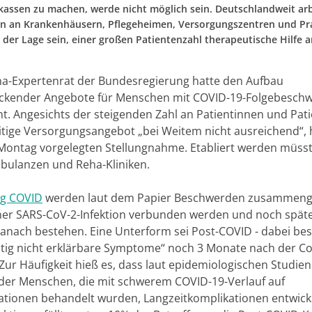
kassen zu machen, werde nicht möglich sein. Deutschlandweit ar
 an Krankenhäusern, Pflegeheimen, Versorgungszentren und Pr
 der Lage sein, einer großen Patientenzahl therapeutische Hilfe 
a-Expertenrat der Bundesregierung hatte den Aufbau
ckender Angebote für Menschen mit COVID-19-Folgebesch
. Angesichts der steigenden Zahl an Patientinnen und Pati
itige Versorgungsangebot „bei Weitem nicht ausreichend“, h
Montag vorgelegten Stellungnahme. Etabliert werden müss
bulanzen und Reha-Kliniken.
g COVID
werden laut dem Papier Beschwerden zusammenge
iner SARS-CoV-2-Infektion verbunden werden und noch späte
nach bestehen. Eine Unterform sei Post-COVID - dabei be
tig nicht erklärbare Symptome“ noch 3 Monate nach der C
 Zur Häufigkeit hieß es, dass laut epidemiologischen Studien
der Menschen, die mit schwerem COVID-19-Verlauf auf
tationen behandelt wurden, Langzeitkomplikationen entwick