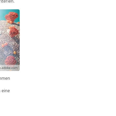
iterien.
ck.adobe.com
ommen
 eine