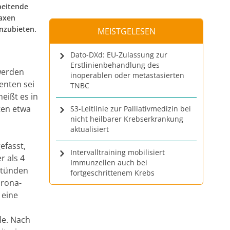
beitende
axen
anzubieten.
MEISTGELESEN
Dato-DXd: EU-Zulassung zur
Erstlinienbehandlung des
werden
inoperablen oder metastasierten
enten sei
TNBC
eißt es in
ten etwa
S3-Leitlinie zur Palliativmedizin bei
nicht heilbarer Krebserkrankung
aktualisiert
fasst,
Intervalltraining mobilisiert
r als 4
Immunzellen auch bei
stünden
fortgeschrittenem Krebs
orona-
 eine
le. Nach