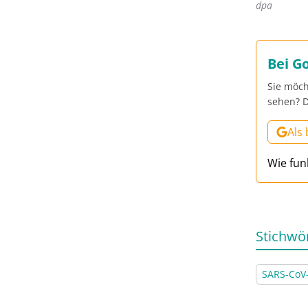
dpa
Bei G
Sie möch
sehen? D
Als
Wie fun
Stichwö
SARS-CoV