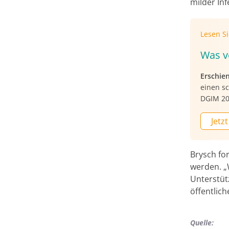
milder Inf
Lesen S
Was v
Erschie
einen s
DGIM 202
Jetzt
Brysch fo
werden. „
Unterstüt
öffentlic
Quelle: