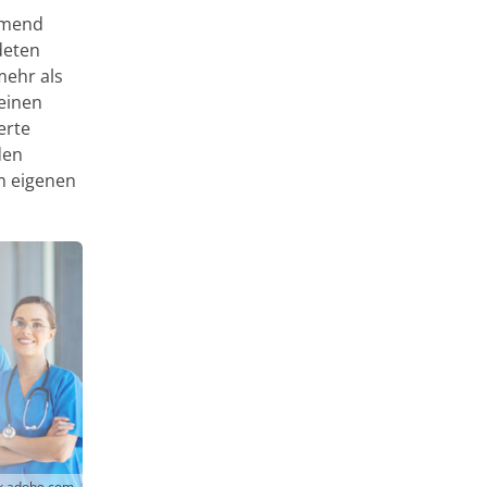
hmend
ldeten
mehr als
 einen
erte
den
m eigenen
ck.adobe.com