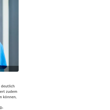
 deutlich
auert zudem
en können,
D-