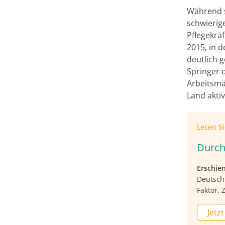
Während s
schwierige
Pflegekräf
2015, in d
deutlich g
Springer 
Arbeitsmä
Land aktiv
Lesen S
Durch
Erschie
Deutschl
Faktor. 
Jetzt