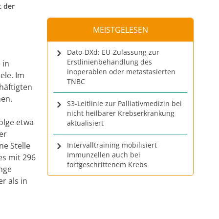
t der
MEISTGELESEN
Dato-DXd: EU-Zulassung zur
Erstlinienbehandlung des
 in
inoperablen oder metastasierten
ele. Im
TNBC
häftigten
nen.
S3-Leitlinie zur Palliativmedizin bei
nicht heilbarer Krebserkrankung
olge etwa
aktualisiert
er
ne Stelle
Intervalltraining mobilisiert
Immunzellen auch bei
es mit 296
fortgeschrittenem Krebs
ange
r als in