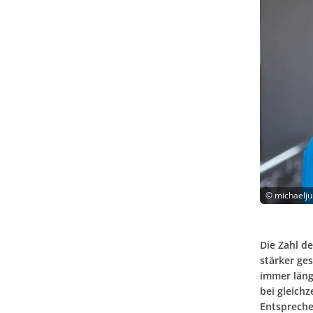
©
michaelju
Die Zahl d
stärker ges
immer läng
bei gleichz
Entspreche