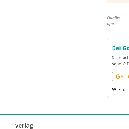
Quelle:
dpa
Bei G
Sie möch
sehen? D
Als
Wie fun
Verlag