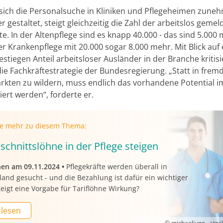
ich die Personalsuche in Kliniken und Pflegeheimen zune
r gestaltet, steigt gleichzeitig die Zahl der arbeitslos geme
te. In der Altenpflege sind es knapp 40.000 - das sind 5.000 
er Krankenpflege mit 20.000 sogar 8.000 mehr. Mit Blick auf
estiegen Anteil arbeitsloser Ausländer in der Branche kritisi
die Fachkräftestrategie der Bundesregierung. „Statt in frem
rkten zu wildern, muss endlich das vorhandene Potential i
iert werden“, forderte er.
ie mehr zu diesem Thema:
schnittslöhne in der Pflege steigen
nen am 09.11.2024
•
Pflegekräfte werden überall in
and gesucht - und die Bezahlung ist dafür ein wichtiger
Zeigt eine Vorgabe für Tariflöhne Wirkung?
 lesen
© michaeljung - sto