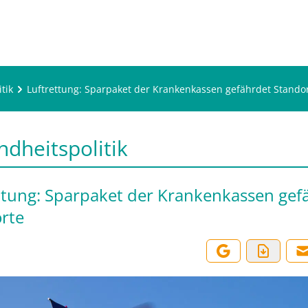
tik
Luftrettung: Sparpaket der Krankenkassen gefährdet Stando
dheitspolitik
ttung: Sparpaket der Krankenkassen gef
rte