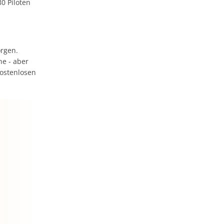
0 Piloten
orgen.
e - aber
ostenlosen