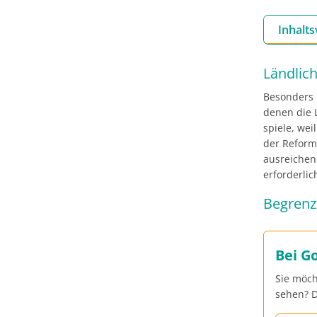
Inhalts
Ländlic
Besonders 
denen die 
spiele, we
der Reform 
ausreichend
erforderlic
Begrenzt
Bei G
Sie möch
sehen? D