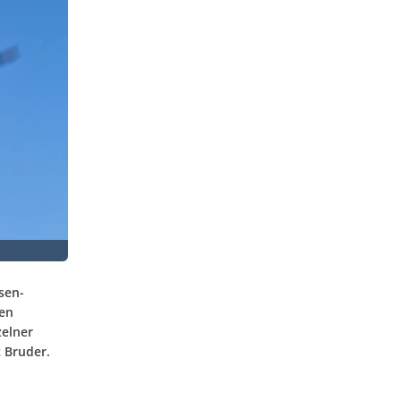
sen-
hen
zelner
c Bruder.