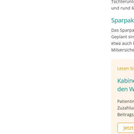
Tochterunt
und rund 6
Sparpake
Das Sparpak
Geplant si
etwa auch 
Mitversich
Lesen S
Kabin
den 
Patient
Zuzahlu
Beitrag
zu verm
Jetzt
Gesetze