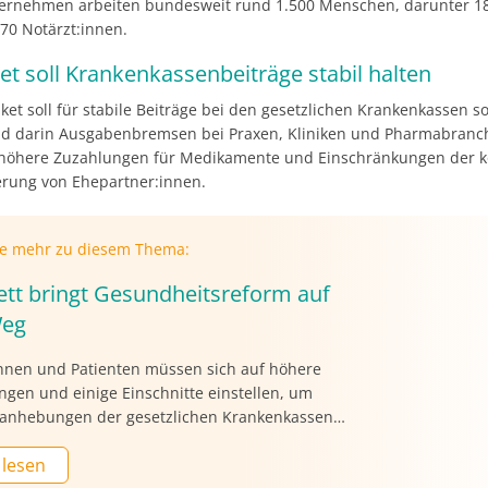
ernehmen arbeiten bundesweit rund 1.500 Menschen, darunter 18
70 Notärzt:innen.
t soll Krankenkassenbeiträge stabil halten
et soll für stabile Beiträge bei den gesetzlichen Krankenkassen s
nd darin Ausgabenbremsen bei Praxen, Kliniken und Pharmabranch
höhere Zuzahlungen für Medikamente und Einschränkungen der k
erung von Ehepartner:innen.
ie mehr zu diesem Thema:
ett bringt Gesundheitsreform auf
Weg
innen und Patienten müssen sich auf höhere
ngen und einige Einschnitte einstellen, um
sanhebungen der gesetzlichen Krankenkassen
eiden. Das Bundeskabinett brachte
 lesen
spläne von Gesundheitsministerin Nina Warken