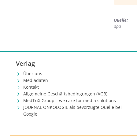
(CDU) a
bei Prax
Nach le
Quelle:
Beiträge
dpa
protest
Verlag
Über uns
Mediadaten
Kontakt
Allgemeine Geschäftsbedingungen (AGB)
MedTriX Group – we care for media solutions
JOURNAL ONKOLOGIE als bevorzugte Quelle bei
Google