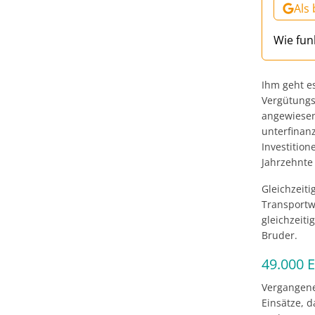
Als
Wie fun
Ihm geht e
Vergütungss
angewiesen
unterfinanz
Investitio
Jahrzehnte
Gleichzeit
Transportw
gleichzeiti
Bruder.
49.000 E
Vergangene
Einsätze, d