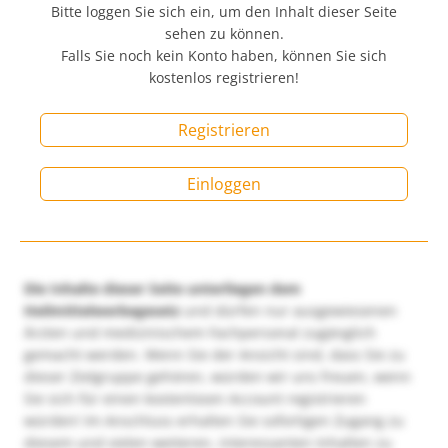
Bitte loggen Sie sich ein, um den Inhalt dieser Seite
sehen zu können.
Falls Sie noch kein Konto haben, können Sie sich
kostenlos registrieren!
Registrieren
Einloggen
Die Inhalte dieser Seite unterliegen dem
Heilmittelwerbegesetz
und dürfen nur ausgewiesenen
Ärzten und medizinischem Fachpersonal zugänglich
gemacht werden. Wenn Sie der Ansicht sind, dass Sie zu
dieser Zielgruppe gehören, würden wir uns freuen, wenn
Sie sich für einen kostenlosen Account registrieren
würden! Im Anschluss erhalten Sie sofortigen Zugang zu
diesem und vielen weiteren, interessanten Inhalten zu