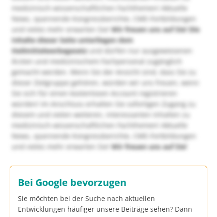
medizinisch-wissenschaftlichen Fachthemen! Aktuelle
News, spannende Kongressberichte, CME-Fortbildungen
und vieles mehr erwarten Sie!
Wir freuen uns auf Sie!
Die
Inhalte dieser Seite unterliegen dem
Heilmittelwerbegesetz
und dürfen nur ausgewiesenen
Ärzten und medizinischem Fachpersonal zugänglich
gemacht werden. Wenn Sie der Ansicht sind, dass Sie zu
dieser Zielgruppe gehören, würden wir uns freuen, wenn
Sie sich für einen kostenlosen Account registrieren
würden! Im Anschluss erhalten Sie sofortigen Zugang zu
diesem und vielen weiteren, interessanten Inhalten zu
medizinisch-wissenschaftlichen Fachthemen! Aktuelle
News, spannende Kongressberichte, CME-Fortbildungen
und vieles mehr erwarten Sie!
Wir freuen uns auf Sie!
Bei Google bevorzugen
Sie möchten bei der Suche nach aktuellen
Entwicklungen häufiger unsere Beiträge sehen? Dann