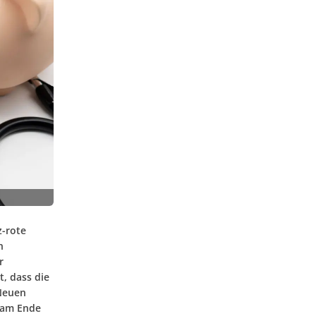
z-rote
n
r
, dass die
„Neuen
 am Ende