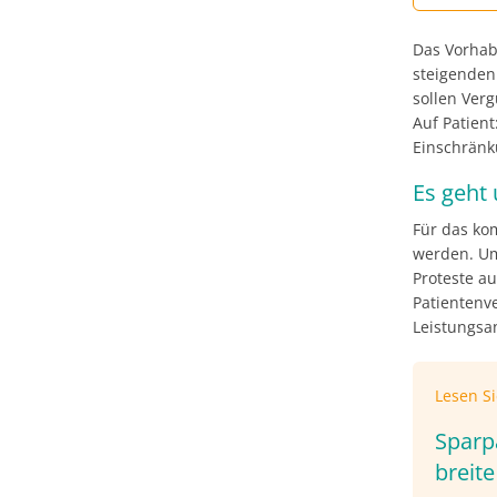
Das Vorhabe
steigenden
sollen Ver
Auf Patien
Einschränk
Es geht 
Für das ko
werden. Um
Proteste a
Patientenve
Leistungsa
Lesen S
Sparpa
breite