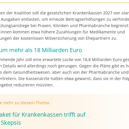
n der Koalition soll die gesetzlichen Krankenkassen 2027 von sta
 Ausgaben entlasten, um erneute Beitragserhöhungen zu verhinde
gütungsanstiege bei Praxen, Kliniken und Pharmabranche begrenzt
t:innen kommen etwa höhere Zuzahlungen für Medikamente und
ungen der kostenlosen Mitversicherung von Ehepartnern zu.
um mehr als 18 Milliarden Euro
mmende Jahr soll eine erwartete Lücke von 18,8 Milliarden Euro ge
 Details wird allerdings noch gerungen. Gegen die Pläne gibt es h
us dem Gesundheitswesen, aber auch von der Pharmabranche und
rtretern. Die Kassenärzte hatten etwa gewarnt, dass sie in der Fol
ngebot reduzieren müssten.
ie mehr zu diesem Thema:
ket für Krankenkassen trifft auf
 Skepsis