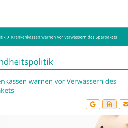
tik
Krankenkassen warnen vor Verwässern des Sparpakets
dheitspolitik
nkassen warnen vor Verwässern des
kets