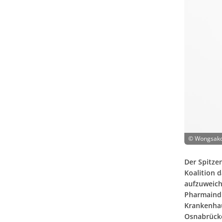
©
Wongsako
Der Spitze
Koalition 
aufzuweiche
Pharmaindu
Krankenhau
Osnabrücke