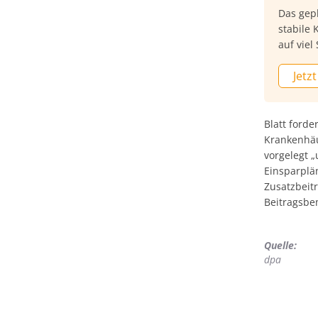
Das gepl
stabile 
auf vie
auch unt
Jetzt
Gesundh
Befragt
Meinung
Deutsch
Blatt ford
es 32% 
Krankenhäu
zustimm
vorgelegt 
Einsparplän
Zusatzbeit
Beitragsbe
Quelle:
dpa