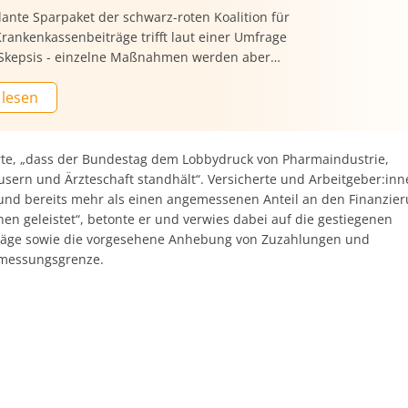
ante Sparpaket der schwarz-roten Koalition für
Krankenkassenbeiträge trifft laut einer Umfrage
l Skepsis - einzelne Maßnahmen werden aber
erstützt. Das zentrale Ziel, die steigenden
 lesen
eitsausgaben zu bremsen, lehnen 61% der
en ab, wie die Umfrage des
sforschungsinstituts YouGov im Auftrag der
en Presse-Agentur ergab – voll und ganz lehnen
erte, „dass der Bundestag dem Lobbydruck von Pharmaindustrie,
ab, eher dagegen sind 29%. Tendenziell
sern und Ärzteschaft standhält“. Versicherte und Arbeitgeber:inn
end äußerten sich ebenfalls 29%.
„und bereits mehr als einen angemessenen Anteil an den Finanzie
en geleistet“, betonte er und verwies dabei auf die gestiegenen
räge sowie die vorgesehene Anhebung von Zuzahlungen und
messungsgrenze.