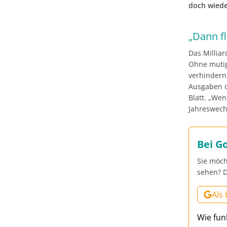
doch wieder
„Dann f
Das Millia
Ohne mutig
verhindern
Ausgaben d
Blatt. „We
Jahreswech
Bei G
Sie möch
sehen? D
Als
Wie fun