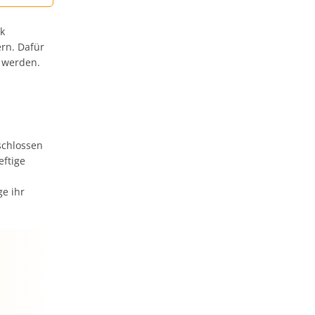
rk
rn. Dafür
 werden.
schlossen
eftige
ge ihr