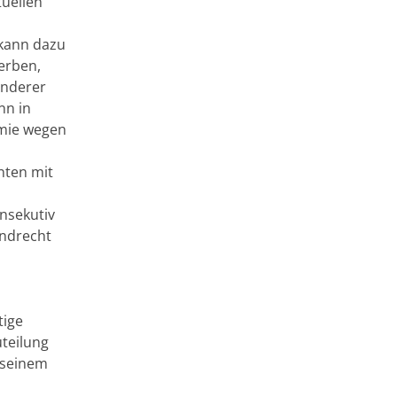
tuellen
 kann dazu
erben,
anderer
nn in
emie wegen
nten mit
nsekutiv
undrecht
tige
uteilung
 seinem