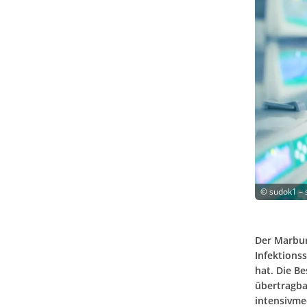
©
sudok1 – 
Der Marbur
Infektions
hat. Die B
übertragba
intensivme