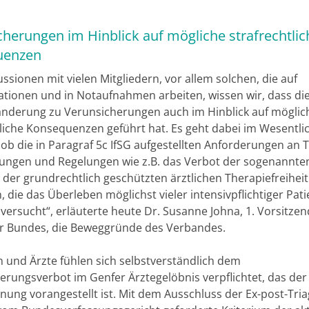
cherungen im Hinblick auf mögliche strafrechtlic
uenzen
ssionen mit vielen Mitgliedern, vor allem solchen, die auf
tationen und in Notaufnahmen arbeiten, wissen wir, dass di
nderung zu Verunsicherungen auch im Hinblick auf möglic
tliche Konsequenzen geführt hat. Es geht dabei im Wesentl
 ob die in Paragraf 5c IfSG aufgestellten Anforderungen an T
ungen und Regelungen wie z.B. das Verbot der sogenannten
 der grundrechtlich geschützten ärztlichen Therapiefreiheit
n, die das Überleben möglichst vieler intensivpflichtiger Pat
 versucht“, erläuterte heute Dr. Susanne Johna, 1. Vorsitze
 Bundes, die Beweggründe des Verbandes.
n und Ärzte fühlen sich selbstverständlich dem
erungsverbot im Genfer Ärztegelöbnis verpflichtet, das der
ung vorangestellt ist. Mit dem Ausschluss der Ex-post-Triag