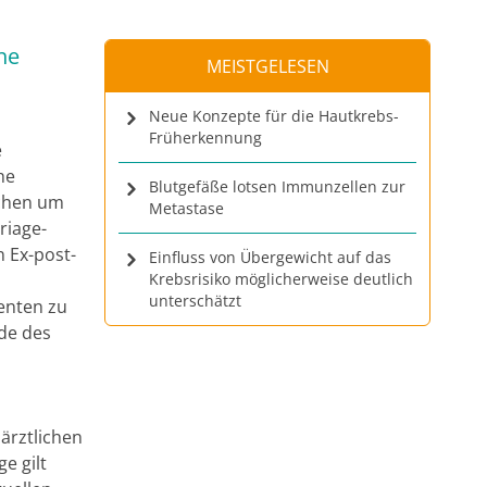
he
MEISTGELESEN
Neue Konzepte für die Hautkrebs-
Früherkennung
e
he
Blutgefäße lotsen Immunzellen zur
ichen um
Metastase
riage-
 Ex-post-
Einfluss von Übergewicht auf das
Krebsrisiko möglicherweise deutlich
unterschätzt
ienten zu
nde des
 ärztlichen
e gilt