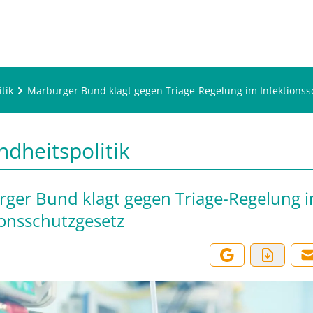
tik
Marburger Bund klagt gegen Triage-Regelung im Infektionss
dheitspolitik
ger Bund klagt gegen Triage-Regelung 
ionsschutzgesetz