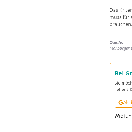
Das Krite
muss für 
brauchen
Quelle:
Marburger 
Bei G
Sie möch
sehen? D
Als
Wie fun