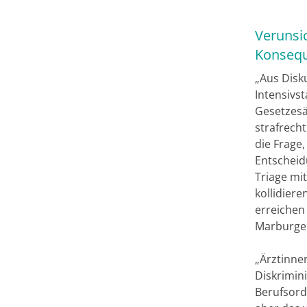
Verunsi
Konseq
„Aus Disku
Intensivs
Gesetzesä
strafrech
die Frage,
Entscheid
Triage mit
kollidiere
erreichen
Marburger
„Ärztinne
Diskrimini
Berufsordn