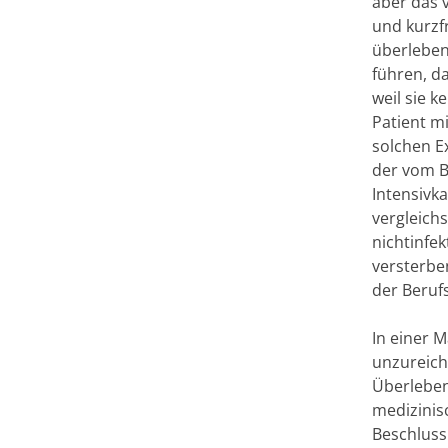
aber das 
und kurzf
überleben
führen, d
weil sie 
Patient m
solchen E
der vom B
Intensivk
vergleich
nichtinfe
versterbe
der Berufs
In einer 
unzureich
Überleben
medizinis
Beschluss