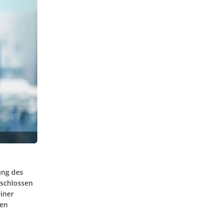
ung des
eschlossen
iner
gen