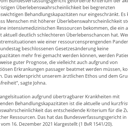
vom Bundesverfassungsgericht geforderte Kriterium der ak
ristigen Überlebenswahrscheinlichkeit bei begrenzten
swichtigen Behandlungskapazitäten nur eingeschränkt. Es
ass Menschen mit höherer Überlebenswahrscheinlichkeit st
keine intensivmedizinischen Ressourcen bekommen, die ein 
it aktuell deutlich schlechteren Überlebenschancen hat. We
xtremsituationen wie einer ressourcensprengenden Pand
undestag beschlossenen Gesetzesänderung keine
apazitäten mehr frei gemacht werden können, werden Patie
sweise guter Prognose, die vielleicht auch aufgrund von
ktiösen Erkrankungen passager beatmet werden müssen, ko
n. Das widerspricht unserem ärztlichen Ethos und dem Gr
freiheit“, sagte Johna.
Mangelsituation aufgrund übertragbarer Krankheiten mit
enden Behandlungskapazitäten ist die aktuelle und kurzfris
swahrscheinlichkeit das entscheidende Kriterium für die Z
cher Ressourcen. Das hat das Bundesverfassungsgericht in
 vom 16. Dezember 2021 klargestellt (1 BvR 1541/20).