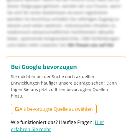
dieser Zielgruppe gehören, würden wir uns freuen, wenn
Sie sich für einen kostenlosen Account registrieren
würden! Im Anschluss erhalten Sie sofortigen Zugang zu
diesem und vielen weiteren, interessanten Inhalten zu
medizinisch-wissenschaftlichen Fachthemen! Aktuelle
News, spannende Kongressberichte, CME-Fortbildungen
und vieles mehr erwarten Sie!
Wir freuen uns auf Sie!
Bei Google bevorzugen
Sie möchten bei der Suche nach aktuellen
Entwicklungen häufiger unsere Beiträge sehen? Dann
fügen Sie uns jetzt zu Ihren bevorzugten Quellen
hinzu.
Als bevorzugte Quelle auswählen
Wie funktioniert das? Häufige Fragen:
Hier
erfahren Sie mehr