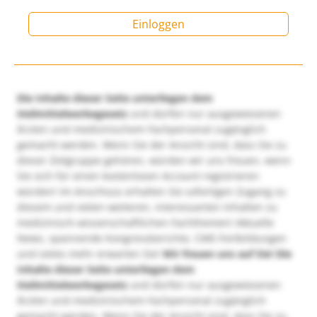
Einloggen
Die Inhalte dieser Seite unterliegen dem
Heilmittelwerbegesetz
und dürfen nur ausgewiesenen
Ärzten und medizinischem Fachpersonal zugänglich
gemacht werden. Wenn Sie der Ansicht sind, dass Sie zu
dieser Zielgruppe gehören, würden wir uns freuen, wenn
Sie sich für einen kostenlosen Account registrieren
würden! Im Anschluss erhalten Sie sofortigen Zugang zu
diesem und vielen weiteren, interessanten Inhalten zu
medizinisch-wissenschaftlichen Fachthemen! Aktuelle
News, spannende Kongressberichte, CME-Fortbildungen
und vieles mehr erwarten Sie!
Wir freuen uns auf Sie!
Die
Inhalte dieser Seite unterliegen dem
Heilmittelwerbegesetz
und dürfen nur ausgewiesenen
Ärzten und medizinischem Fachpersonal zugänglich
gemacht werden. Wenn Sie der Ansicht sind, dass Sie zu