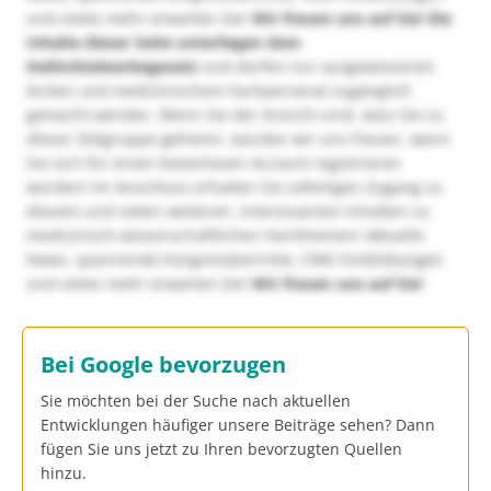
und vieles mehr erwarten Sie!
Wir freuen uns auf Sie!
Die
Inhalte dieser Seite unterliegen dem
Heilmittelwerbegesetz
und dürfen nur ausgewiesenen
Ärzten und medizinischem Fachpersonal zugänglich
gemacht werden. Wenn Sie der Ansicht sind, dass Sie zu
dieser Zielgruppe gehören, würden wir uns freuen, wenn
Sie sich für einen kostenlosen Account registrieren
würden! Im Anschluss erhalten Sie sofortigen Zugang zu
diesem und vielen weiteren, interessanten Inhalten zu
medizinisch-wissenschaftlichen Fachthemen! Aktuelle
News, spannende Kongressberichte, CME-Fortbildungen
und vieles mehr erwarten Sie!
Wir freuen uns auf Sie!
Bei Google bevorzugen
Sie möchten bei der Suche nach aktuellen
Entwicklungen häufiger unsere Beiträge sehen? Dann
fügen Sie uns jetzt zu Ihren bevorzugten Quellen
hinzu.