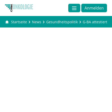
Anmelden
Startseite
News
Gesundheitspolitik
G-BA attestiert 