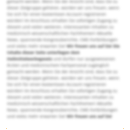
gemacht werden. Wenn Sie der Ansicht sind, dass Sie zu
dieser Zielgruppe gehören, würden wir uns freuen, wenn
Sie sich für einen kostenlosen Account registrieren
würden! Im Anschluss erhalten Sie sofortigen Zugang zu
diesem und vielen weiteren, interessanten Inhalten zu
medizinisch-wissenschaftlichen Fachthemen! Aktuelle
News, spannende Kongressberichte, CME-Fortbildungen
und vieles mehr erwarten Sie!
Wir freuen uns auf Sie!
Die
Inhalte dieser Seite unterliegen dem
Heilmittelwerbegesetz
und dürfen nur ausgewiesenen
Ärzten und medizinischem Fachpersonal zugänglich
gemacht werden. Wenn Sie der Ansicht sind, dass Sie zu
dieser Zielgruppe gehören, würden wir uns freuen, wenn
Sie sich für einen kostenlosen Account registrieren
würden! Im Anschluss erhalten Sie sofortigen Zugang zu
diesem und vielen weiteren, interessanten Inhalten zu
medizinisch-wissenschaftlichen Fachthemen! Aktuelle
News, spannende Kongressberichte, CME-Fortbildungen
und vieles mehr erwarten Sie!
Wir freuen uns auf Sie!