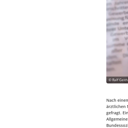
©
Ralf Geit
Nach einem
ärztlichen
gefragt. E
Allgemeine
Bundessozi