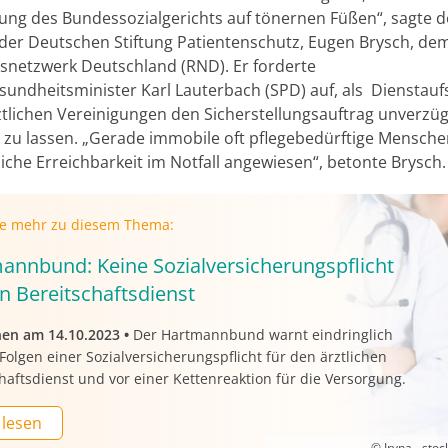
ung des Bundessozialgerichts auf tönernen Füßen“, sagte d
der Deutschen Stiftung Patientenschutz, Eugen Brysch, de
snetzwerk Deutschland (RND). Er forderte
undheitsminister Karl Lauterbach (SPD) auf, als Dienstaufs
tlichen Vereinigungen den Sicherstellungsauftrag unverzüg
n zu lassen. „Gerade immobile oft pflegebedürftige Mensche
iche Erreichbarkeit im Notfall angewiesen“, betonte Brysch.
ie mehr zu diesem Thema:
annbund: Keine Sozialversicherungspflicht
n Bereitschaftsdienst
nen am 14.10.2023
•
Der Hartmannbund warnt eindringlich
Folgen einer Sozialversicherungspflicht für den ärztlichen
haftsdienst und vor einer Kettenreaktion für die Versorgung.
 lesen
© Iryna - sto