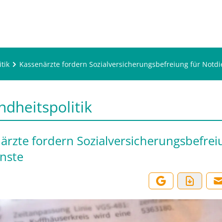
tik
Kassenärzte fordern Sozialversicherungsbefreiung für Notdi
dheitspolitik
ärzte fordern Sozialversicherungsbefrei
nste