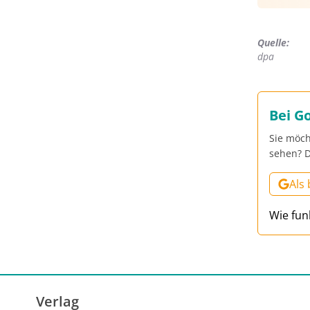
Quelle:
dpa
Bei G
Sie möch
sehen? D
Als
Wie fun
Verlag