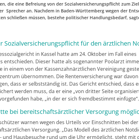
en, die eine Befreiung von der Sozialversicherungspflicht zum Ziel
er Sprecher an. Nachdem in Baden-Württemberg wegen der Ents
xen schließen müssen, bestehe politischer Handlungsbedarf, sagt
ur Sozialversicherungspflicht für den ärztlichen N
sozialgericht in Kassel hatte am 24. Oktober im Fall eines
s entschieden. Dieser hatte als sogenannter Poolarzt imme
e in einem von der Kassenzahnärztlichen Vereinigung geste
tzentrum übernommen. Die Rentenversicherung war davon
n, dass er selbstständig ist. Das Gericht entschied, dass e
ichert werden muss, da er eine „von dritter Seite organisier
 vorgefunden habe, „in der er sich fremdbestimmt einfügte“.
tte bei bereitschaftsärztlicher Versorgung mögli
schützer warnen wegen des Urteils vor Einschnitten bei der
aftsärztlichen Versorgung. „Das Modell des ärztlichen Notdi
s- und Hausbesuche rund um die Uhr ermöglicht, steht mit 