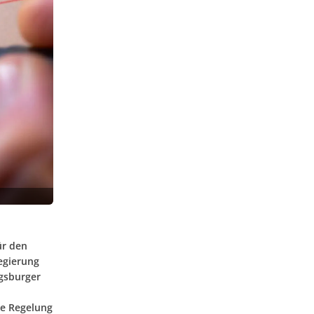
ür den
egierung
ugsburger
he Regelung