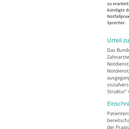
zu erarbeit
kündigte d
Notfallpra
Sprecher.
Urteil z
Das Bundes
Zahnarzte
Notdienst
Notdiens
ausgegange
sozialvers
Struktur“
Einschni
Patienten
bereitsch
der Praxi