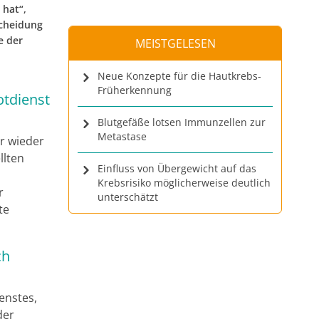
 hat“,
cheidung
e der
MEISTGELESEN
Neue Konzepte für die Hautkrebs-
Früherkennung
otdienst
Blutgefäße lotsen Immunzellen zur
Metastase
r wieder
llten
Einfluss von Übergewicht auf das
Krebsrisiko möglicherweise deutlich
r
unterschätzt
te
ch
enstes,
der