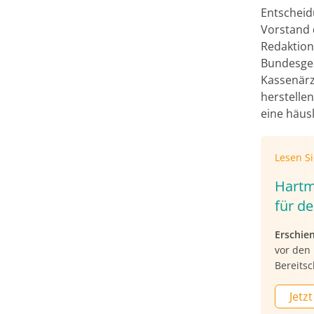
Entscheid
Vorstand 
Redaktion
Bundesges
Kassenärz
herstelle
eine häusl
Lesen S
Hartm
für de
Erschie
vor den 
Bereitsc
Jetzt