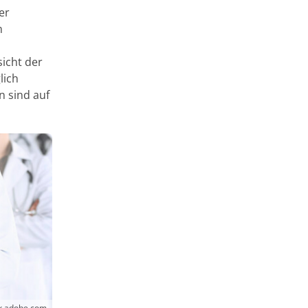
er
m
icht der
lich
n sind auf
ck.adobe.com