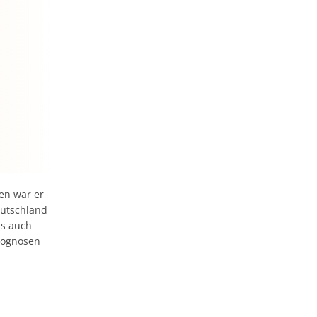
en war er
eutschland
ls auch
Prognosen