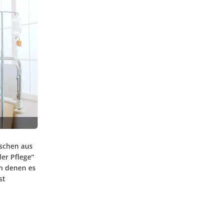
ischen aus
er Pflege“
in denen es
st