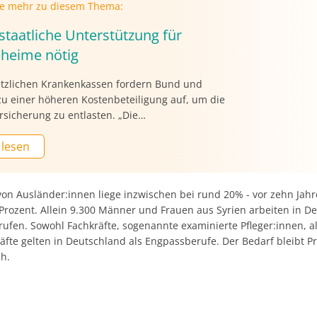
ie mehr zu diesem Thema:
staatliche Unterstützung für
eheime nötig
etzlichen Krankenkassen fordern Bund und
zu einer höheren Kostenbeteiligung auf, um die
rsicherung zu entlasten. „Die
rsicherung steht vor der größten
 lesen
gsprobe seit ihrer Einführung vor 31 Jahren“,
er Vorsitzende des GKV-Spitzenverbandes, Oliver
er „Rheinischen Post“. „Bisher drücken sich die
nder davor, die Investitionskosten in den
von Ausländer:innen liege inzwischen bei rund 20% - vor zehn Jahr
eimen zu übernehmen. Würden sie hier ihre
 Prozent. Allein 9.300 Männer und Frauen aus Syrien arbeiten in D
 wahrnehmen, könnten alle
rufen. Sowohl Fachkräfte, sogenannte examinierte Pfleger:innen, a
eimbewohner:innen sofort um durchschnittlich
räfte gelten in Deutschland als Engpassberufe. Der Bedarf bleibt 
 Euro pro Monat entlastet werden“, sagte er.
ch.