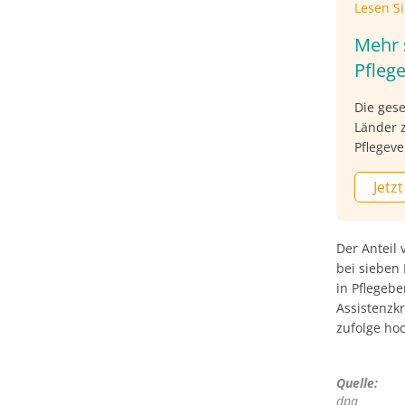
Lesen S
Mehr 
Pfleg
Die ges
Länder 
Pflegeve
Pflegeve
Jetzt
Bewährun
sagte d
Blatt, d
Bundeslä
Der Anteil 
Pflegeh
bei sieben
Aufgabe
in Pflegebe
Pflegeh
Assistenzk
rund 500
zufolge ho
Quelle:
dpa