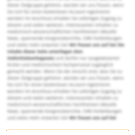
dieser Zielgruppe gehören, würden wir uns freuen, wenn
Sie sich für einen kostenlosen Account registrieren
würden! Im Anschluss erhalten Sie sofortigen Zugang zu
diesem und vielen weiteren, interessanten Inhalten zu
medizinisch-wissenschaftlichen Fachthemen! Aktuelle
News, spannende Kongressberichte, CME-Fortbildungen
und vieles mehr erwarten Sie!
Wir freuen uns auf Sie!
Die
Inhalte dieser Seite unterliegen dem
Heilmittelwerbegesetz
und dürfen nur ausgewiesenen
Ärzten und medizinischem Fachpersonal zugänglich
gemacht werden. Wenn Sie der Ansicht sind, dass Sie zu
dieser Zielgruppe gehören, würden wir uns freuen, wenn
Sie sich für einen kostenlosen Account registrieren
würden! Im Anschluss erhalten Sie sofortigen Zugang zu
diesem und vielen weiteren, interessanten Inhalten zu
medizinisch-wissenschaftlichen Fachthemen! Aktuelle
News, spannende Kongressberichte, CME-Fortbildungen
und vieles mehr erwarten Sie!
Wir freuen uns auf Sie!