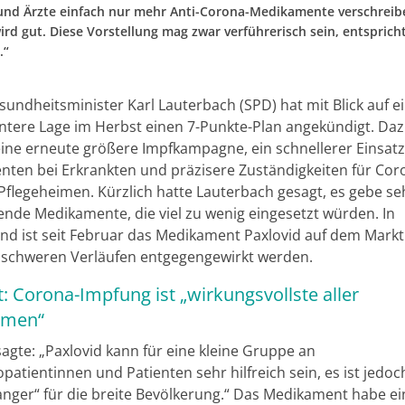
und Ärzte einfach nur mehr Anti-Corona-Medikamente verschrei
ird gut. Diese Vorstellung mag zwar verführerisch sein, entsprich
.“
undheitsminister Karl Lauterbach (SPD) hat mit Blick auf e
tere Lage im Herbst einen 7-Punkte-Plan angekündigt. Da
ine erneute größere Impfkampagne, ein schnellerer Einsat
ten bei Erkrankten und präzisere Zuständigkeiten für Cor
 Pflegeheimen. Kürzlich hatte Lauterbach gesagt, es gebe se
nde Medikamente, die viel zu wenig eingesetzt würden. In
nd ist seit Februar das Medikament Paxlovid auf dem Markt
ll schweren Verläufen entgegengewirkt werden.
: Corona-Impfung ist „wirkungsvollste aller
men“
agte: „Paxlovid kann für eine kleine Gruppe an
patientinnen und Patienten sehr hilfreich sein, es ist jedoc
ger“ für die breite Bevölkerung.“ Das Medikament habe ei