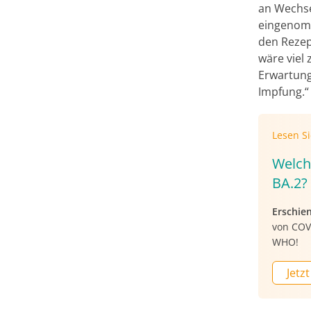
an Wechse
eingenomm
den Rezep
wäre viel 
Erwartung
Impfung.“
Lesen S
Welch
BA.2?
Erschie
von COV
WHO!
Jetzt