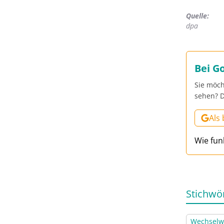
Quelle:
dpa
Bei G
Sie möch
sehen? D
Als
Wie fun
Stichwö
Wechselw