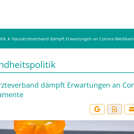
tik
Hausärzteverband dämpft Erwartungen an Corona-Medikam
dheitspolitik
zteverband dämpft Erwartungen an Co
amente