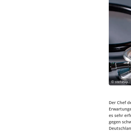
©
steheap –
Der Chef d
Erwartunge
es sehr er
gegen schw
Deutschland