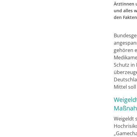
Ärztinnen 
und alles w
den Fakten
Bundesges
angespann
gehören e
Medikamen
Schutz in
überzeuge
Deutschla
Mittel so
Weigeldt
Maßnah
Weigeldt s
Hochrisiko
„Gamechan