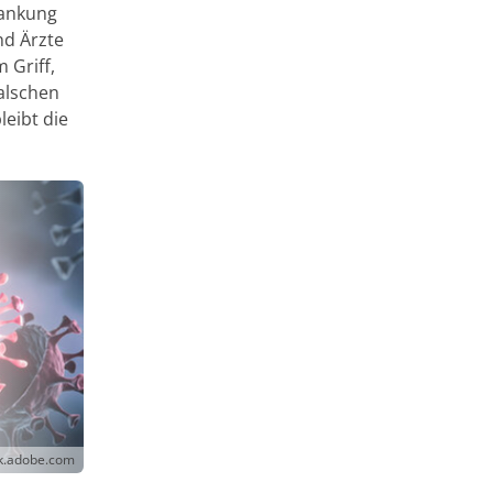
rankung
nd Ärzte
 Griff,
falschen
eibt die
ck.adobe.com