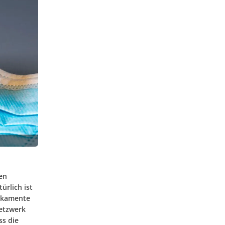
en
rlich ist
dikamente
etzwerk
ss die