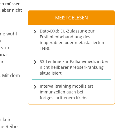
ben müssen
t aber nicht
MEISTGELESEN
Dato-DXd: EU-Zulassung zur
ine wohl
Erstlinienbehandlung des
zu
inoperablen oder metastasierten
z von
TNBC
ona-
hr
S3-Leitlinie zur Palliativmedizin bei
nicht heilbarer Krebserkrankung
aktualisiert
. Mit dem
Intervalltraining mobilisiert
Immunzellen auch bei
fortgeschrittenem Krebs
h kein
ne Reihe