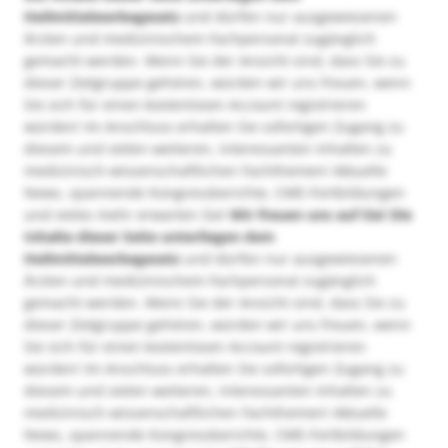
Heilmittelwerbegesetz
und dürfen nur ausgewiesenen
Ärzten und medizinischem Fachpersonal zugänglich
gemacht werden. Wenn Sie der Ansicht sind, dass Sie zu
dieser Zielgruppe gehören, würden wir uns freuen, wenn
Sie sich für einen kostenlosen Account registrieren
würden! Im Anschluss erhalten Sie sofortigen Zugang zu
diesem und vielen weiteren, interessanten Inhalten zu
medizinisch-wissenschaftlichen Fachthemen! Aktuelle
News, spannende Kongressberichte, CME-Fortbildungen
und vieles mehr erwarten Sie!
Wir freuen uns auf Sie!
Die
Inhalte dieser Seite unterliegen dem
Heilmittelwerbegesetz
und dürfen nur ausgewiesenen
Ärzten und medizinischem Fachpersonal zugänglich
gemacht werden. Wenn Sie der Ansicht sind, dass Sie zu
dieser Zielgruppe gehören, würden wir uns freuen, wenn
Sie sich für einen kostenlosen Account registrieren
würden! Im Anschluss erhalten Sie sofortigen Zugang zu
diesem und vielen weiteren, interessanten Inhalten zu
medizinisch-wissenschaftlichen Fachthemen! Aktuelle
News, spannende Kongressberichte, CME-Fortbildungen