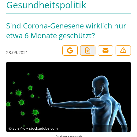
Gesundheitspolitik
Sind Corona-Genesene wirklich nur
etwa 6 Monate geschützt?
28.09.2021
©
SciePro – stock.adobe.com
Bildunterschrift