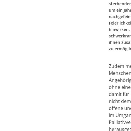
sterbender
um ein Jah
nachgefeie
Feierlichk
hinwirken,
schwerkran
ihnen zus
zu ermögli
Zudem mel
Menschen 
Angehörig
ohne eine
damit für 
nicht dem 
offene un
im Umgang
Palliativ
herausge