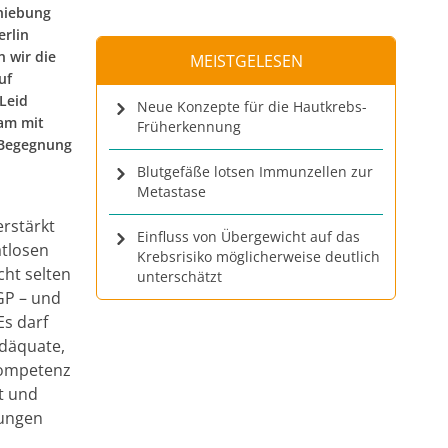
hiebung
erlin
 wir die
MEISTGELESEN
uf
 Leid
Neue Konzepte für die Hautkrebs-
eam mit
Früherkennung
 Begegnung
Blutgefäße lotsen Immunzellen zur
Metastase
rstärkt
Einfluss von Übergewicht auf das
atlosen
Krebsrisiko möglicherweise deutlich
cht selten
unterschätzt
GP – und
Es darf
adäquate,
Kompetenz
t und
lungen