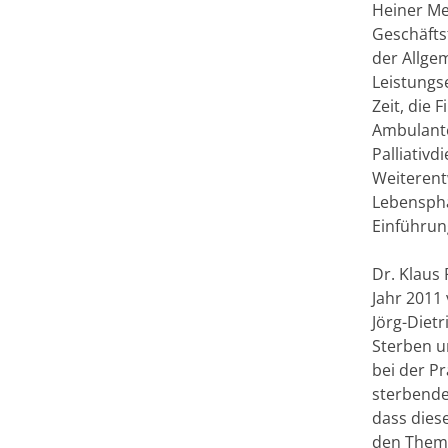
Heiner Me
Geschäfts
der Allge
Leistungse
Zeit, die 
Ambulante
Palliativd
Weiterent
Lebenspha
Einführun
Dr. Klaus
Jahr 2011
Jörg-Diet
Sterben u
bei der P
sterbende
dass dies
den Theme