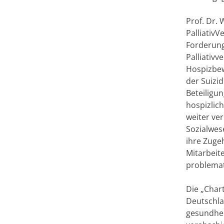
Prof. Dr.
PalliativV
Forderung
Palliativ
Hospizbew
der Suizi
Beteiligu
hospizlic
weiter ve
Sozialwes
ihre Zuge
Mitarbeit
problemat
Die „Char
Deutschla
gesundhei