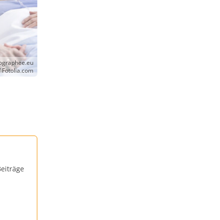
tographee.eu
/ Fotolia.com
eiträge