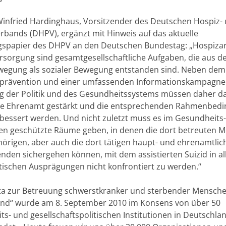
 Winfried Hardinghaus, Vorsitzender des Deutschen Hospiz-
erbands (DHPV), ergänzt mit Hinweis auf das aktuelle
spapier des DHPV an den Deutschen Bundestag: „Hospizar
versorgung sind gesamtgesellschaftliche Aufgaben, die aus d
egung als sozialer Bewegung entstanden sind. Neben de
dprävention und einer umfassenden Informationskampagne
ng der Politik und des Gesundheitssystems müssen daher d
he Ehrenamt gestärkt und die entsprechenden Rahmenbed
rbessert werden. Und nicht zuletzt muss es im Gesundheits
en geschützte Räume geben, in denen die dort betreuten 
hörigen, aber auch die dort tätigen haupt- und ehrenamtlic
enden sichergehen können, mit dem assistierten Suizid in al
ischen Ausprägungen nicht konfrontiert zu werden.“
ta zur Betreuung schwerstkranker und sterbender Mensche
nd“ wurde am 8. September 2010 im Konsens von über 50
ts- und gesellschaftspolitischen Institutionen in Deutschla