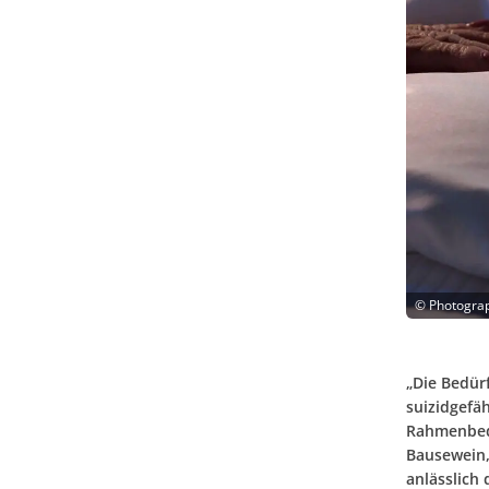
©
Photogra
„Die Bedür
suizidgefä
Rahmenbedi
Bausewein, 
anlässlich