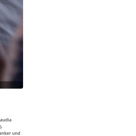
laudia
),
ranker und