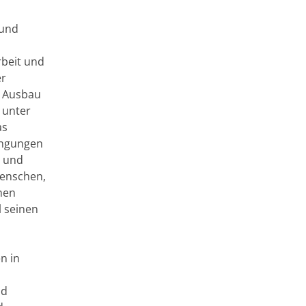
 und
beit und
er
m Ausbau
 unter
as
ingungen
- und
Menschen,
hen
l seinen
n in
nd