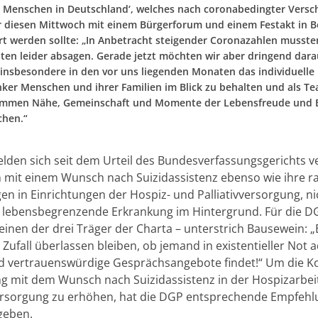
 Menschen in Deutschland‘, welches nach coronabedingter Versc
r diesen Mittwoch mit einem Bürgerforum und einem Festakt in B
rt werden sollte: „In Anbetracht steigender Coronazahlen mussten
eiten leider absagen. Gerade jetzt möchten wir aber dringend dara
 insbesondere in den vor uns liegenden Monaten das individuelle
ker Menschen und ihrer Familien im Blick zu behalten und als T
ammen Nähe, Gemeinschaft und Momente der Lebensfreude und
chen.“
den sich seit dem Urteil des Bundesverfassungsgerichts ve
mit einem Wunsch nach Suizidassistenz ebenso wie ihre r
en in Einrichtungen der Hospiz- und Palliativversorgung, ni
 lebensbegrenzende Erkrankung im Hintergrund. Für die D
einen der drei Träger der Charta – unterstrich Bausewein: „
Zufall überlassen bleiben, ob jemand in existentieller Not 
d vertrauenswürdige Gesprächsangebote findet!“ Um die 
 mit dem Wunsch nach Suizidassistenz in der Hospizarbei
versorgung zu erhöhen, hat die DGP entsprechende Empfeh
geben.