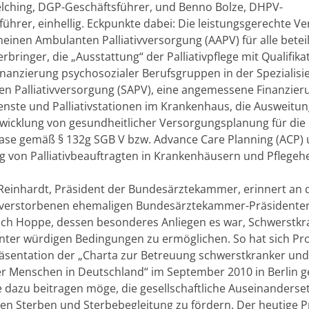
lching, DGP-Geschäftsführer, und Benno Bolze, DHPV-
führer, einhellig. Eckpunkte dabei: Die leistungsgerechte V
meinen Ambulanten Palliativversorgung (AAPV) für alle betei
rbringer, die „Ausstattung“ der Palliativpflege mit Qualifik
Finanzierung psychosozialer Berufsgruppen in der Spezialisi
n Palliativversorgung (SAPV), eine angemessene Finanzier
ienste und Palliativstationen im Krankenhaus, die Ausweitu
wicklung von gesundheitlicher Versorgungsplanung für die 
se gemäß § 132g SGB V bzw. Advance Care Planning (ACP) 
g von Palliativbeauftragten in Krankenhäusern und Pflegeh
 Reinhardt, Präsident der Bundesärztekammer, erinnert an 
 verstorbenen ehemaligen Bundesärztekammer-Präsidenten 
rich Hoppe, dessen besonderes Anliegen es war, Schwerstkr
nter würdigen Bedingungen zu ermöglichen. So hat sich Pr
räsentation der „Charta zur Betreuung schwerstkranker und
r Menschen in Deutschland“ im September 2010 in Berlin 
e dazu beitragen möge, die gesellschaftliche Auseinanderse
n Sterben und Sterbebegleitung zu fördern. Der heutige P