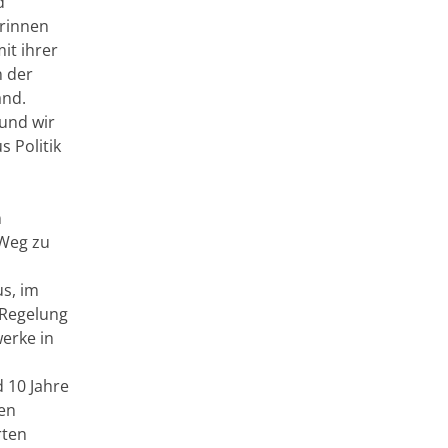
d
erinnen
it ihrer
n der
and.
 und wir
 Politik
n
 Weg zu
s, im
 Regelung
werke in
 10 Jahre
hen
rten