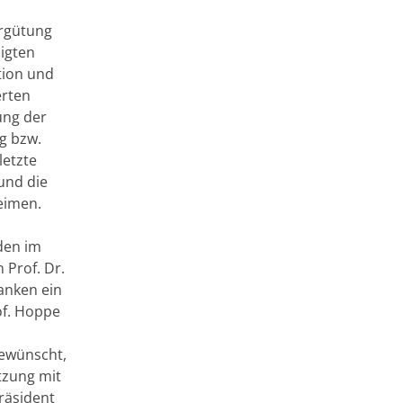
ergütung
ligten
ation und
erten
ung der
ng bzw.
letzte
und die
eimen.
den im
Prof. Dr.
anken ein
of. Hoppe
gewünscht,
tzung mit
räsident