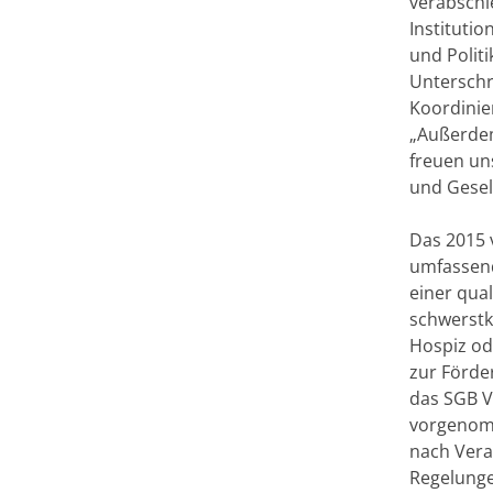
verabschi
Instituti
und Polit
Unterschri
Koordinie
„Außerdem
freuen un
und Gesel
Das 2015 
umfassend
einer qua
schwerstk
Hospiz od
zur Förde
das SGB V
vorgenomm
nach Vera
Regelungen