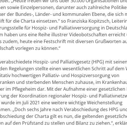
edet. „Heute freuen wir uns über 30.000 Organisationen un
onen sowie Einzelpersonen, darunter auch zahlreiche Politik
iker der Bundes-, Länder- und kommunalen Ebene, die sich m
ft für die Charta einsetzen.“ so Franziska Kopitzsch, Leiteri
rungsstelle für Hospiz- und Palliativversorgung in Deutschl
 haben uns eine Reihe illustrer Videobotschaften erreicht
s zudem, heute eine Festschrift mit diversen Grußworten aus
lschaft vorlegen zu können.“
verabschiedete Hospiz- und Palliativgesetz (HPG) mit seine
en Regelungen stellte einen wesentlichen Schritt auf dem
litativ hochwertigen Palliativ- und Hospizversorgung von
ranken und sterbenden Menschen zuhause, im Krankenhau
er im Pflegeheim dar. Mit der Aufnahme einer gesetzlichen
rung der Koordination regionaler Hospiz- und Palliativnetz
 wurde im Juli 2021 eine weitere wichtige Weichenstellung
en. „Doch sechs Jahre nach Verabschiedung des HPG und
bschiedung der Charta gilt es nun, die geltenden gesetzlic
 auf den Prüfstand zu stellen und Bilanz zu ziehen.“, erklä