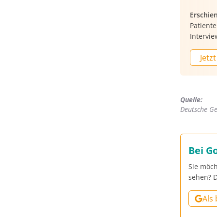
Erschie
Patient
Intervie
Jetzt
Quelle:
Deutsche Ges
Bei G
Sie möch
sehen? D
Als