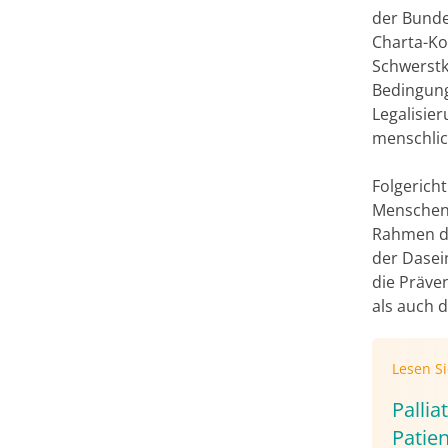
der Bunde
Charta-Kon
Schwerstk
Bedingung
Legalisie
menschlic
Folgerich
Menschen 
Rahmen de
der Dasei
die Präve
als auch 
Lesen S
Palli
Patie