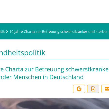
tik
10 Jahre Charta zur Betreuung schwerstkranker und sterbe
dheitspolitik
re Charta zur Betreuung schwerstkranke
nder Menschen in Deutschland