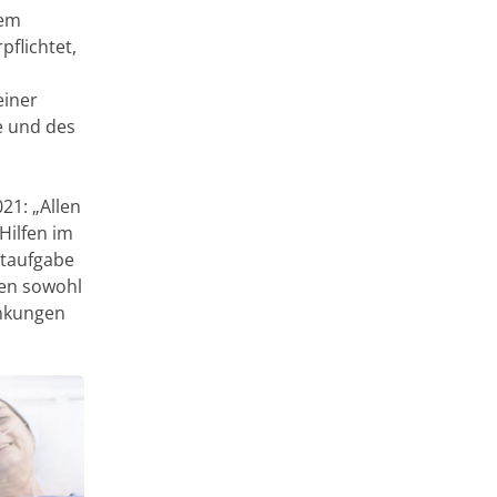
dem
pflichtet,
einer
e und des
21: „Allen
Hilfen im
htaufgabe
ten sowohl
ankungen