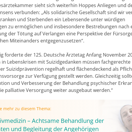
särztekammer sieht sich weiterhin Hoppes Anliegen und 
sens verbunden: „Als solidarische Gesellschaft sind wir ver
ranken und Sterbenden ein Lebensende unter würdigen
en zu ermöglichen und insbesondere Bestrebungen nach 
rung der Tötung auf Verlangen eine Perspektive der Fürsorg
hen Miteinanders entgegenzusetzen“.
tig forderte der 125. Deutsche Ärztetag Anfang November 20
in Lebenskrisen mit Suizidgedanken müssen fachgerechte 
r Suizidprävention regelhaft und flächendeckend als Pflic
nsvorsorge zur Verfügung gestellt werden. Gleichzeitig soll
ntion und Verbesserung der Behandlung psychischer Erkr
die palliative Versorgung weiter ausgebaut werden.“
ie mehr zu diesem Thema:
ativmedizin – Achtsame Behandlung der
nten und Begleitung der Angehörigen