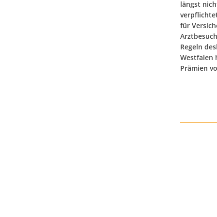
längst nic
verpflicht
für Versic
Arztbesuch
Regeln des
Westfalen 
Prämien vo