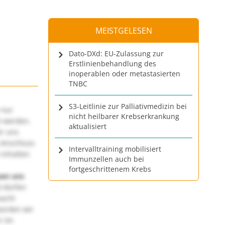
MEISTGELESEN
Dato-DXd: EU-Zulassung zur
Erstlinienbehandlung des
inoperablen oder metastasierten
TNBC
S3-Leitlinie zur Palliativmedizin bei
 nur
nicht heilbarer Krebserkrankung
t werden.
aktualisiert
ir uns
 Anschluss
Intervalltraining mobilisiert
 Inhalten
Immunzellen auch bei
fortgeschrittenem Krebs
uen uns
 dürfen
macht
würden wir
! Im