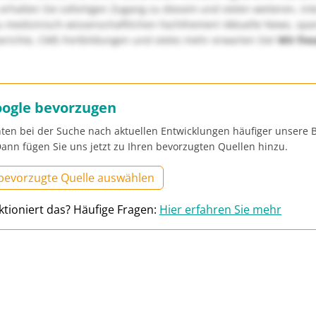
erhalten Sie sofortigen Zugang zu diesem und vielen weiteren, in
u medizinisch-wissenschaftlichen Fachthemen! Aktuelle News, sp
richte, CME-Fortbildungen und vieles mehr erwarten Sie!
Wir fre
oogle bevorzugen
ten bei der Suche nach aktuellen Entwicklungen häufiger unsere B
ann fügen Sie uns jetzt zu Ihren bevorzugten Quellen hinzu.
 bevorzugte Quelle auswählen
ktioniert das? Häufige Fragen:
Hier erfahren Sie mehr