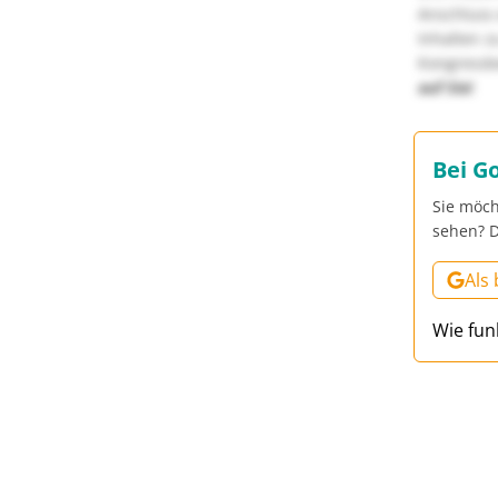
Anschluss 
Inhalten z
Kongressbe
auf Sie!
Bei G
Sie möch
sehen? D
Als
Wie fun