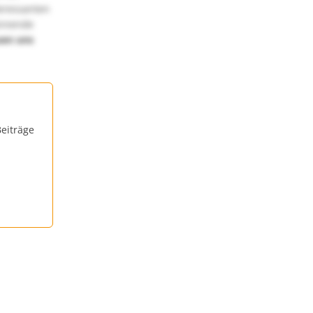
teressanten
annende
uen uns
eiträge