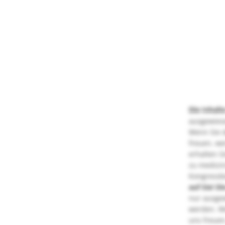
Die Inhalt
ausgewies
Wenn Sie d
freuen, we
erhalten S
zu medizi
Kongressbe
auf Sie!
Di
nur ausge
werden. We
uns freuen