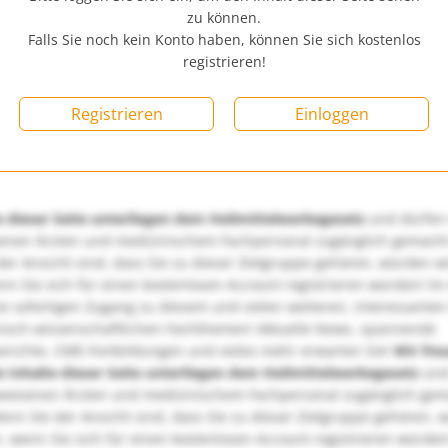
zu können.
Falls Sie noch kein Konto haben, können Sie sich kostenlos
registrieren!
Registrieren
Einloggen
e dieser Seite unterliegen dem Heilmittelwerbegesetz
und dürfen
enen Ärzten und medizinischem Fachpersonal zugänglich gemach
er Ansicht sind, dass Sie zu dieser Zielgruppe gehören, würden w
nn Sie sich für einen kostenlosen Account registrieren würden! Im
ie sofortigen Zugang zu diesem und vielen weiteren, interessanten
nisch-wissenschaftlichen Fachthemen! Aktuelle News, spannende
richte, CME-Fortbildungen und vieles mehr erwarten Sie!
Wir fre
e Inhalte dieser Seite unterliegen dem Heilmittelwerbegesetz
und
wiesenen Ärzten und medizinischem Fachpersonal zugänglich ge
nn Sie der Ansicht sind, dass Sie zu dieser Zielgruppe gehören, 
, wenn Sie sich für einen kostenlosen Account registrieren würden