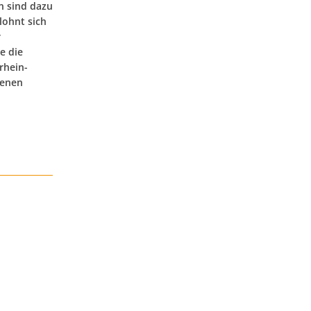
n sind dazu
lohnt sich
r
e die
rhein-
henen