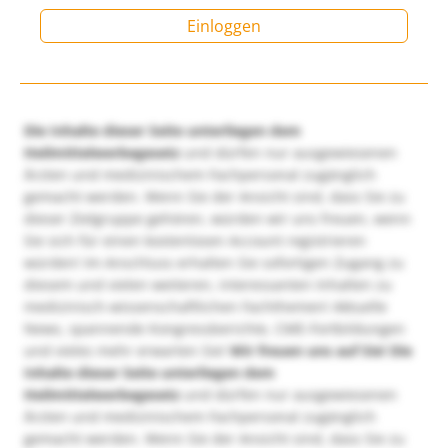
Einloggen
Die Inhalte dieser Seite unterliegen dem
Heilmittelwerbegesetz
und dürfen nur ausgewiesenen
Ärzten und medizinischem Fachpersonal zugänglich
gemacht werden. Wenn Sie der Ansicht sind, dass Sie zu
dieser Zielgruppe gehören, würden wir uns freuen, wenn
Sie sich für einen kostenlosen Account registrieren
würden! Im Anschluss erhalten Sie sofortigen Zugang zu
diesem und vielen weiteren, interessanten Inhalten zu
medizinisch-wissenschaftlichen Fachthemen! Aktuelle
News, spannende Kongressberichte, CME-Fortbildungen
und vieles mehr erwarten Sie!
Wir freuen uns auf Sie!
Die
Inhalte dieser Seite unterliegen dem
Heilmittelwerbegesetz
und dürfen nur ausgewiesenen
Ärzten und medizinischem Fachpersonal zugänglich
gemacht werden. Wenn Sie der Ansicht sind, dass Sie zu