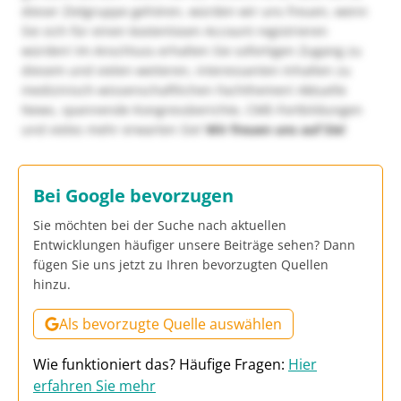
dieser Zielgruppe gehören, würden wir uns freuen, wenn
Sie sich für einen kostenlosen Account registrieren
würden! Im Anschluss erhalten Sie sofortigen Zugang zu
diesem und vielen weiteren, interessanten Inhalten zu
medizinisch-wissenschaftlichen Fachthemen! Aktuelle
News, spannende Kongressberichte, CME-Fortbildungen
und vieles mehr erwarten Sie!
Wir freuen uns auf Sie!
Bei Google bevorzugen
Sie möchten bei der Suche nach aktuellen
Entwicklungen häufiger unsere Beiträge sehen? Dann
fügen Sie uns jetzt zu Ihren bevorzugten Quellen
hinzu.
Als bevorzugte Quelle auswählen
Wie funktioniert das? Häufige Fragen:
Hier
erfahren Sie mehr