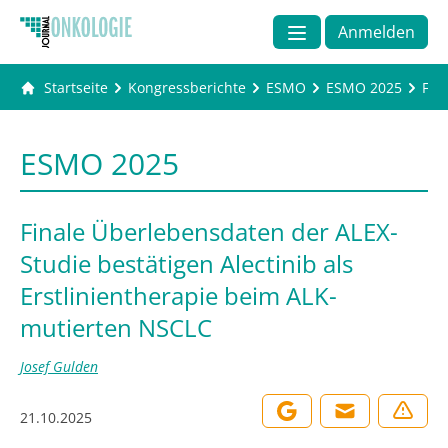
Anmelden
Startseite
Kongressberichte
ESMO
ESMO 2025
Fin
ESMO 2025
Finale Überlebensdaten der ALEX-
Studie bestätigen Alectinib als
Erstlinientherapie beim ALK-
mutierten NSCLC
Josef Gulden
21.10.2025