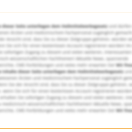
e dieser Seite unterliegen dem Heilmittelwerbegesetz
und dürfen
enen Ärzten und medizinischem Fachpersonal zugänglich gemach
er Ansicht sind, dass Sie zu dieser Zielgruppe gehören, würden w
nn Sie sich für einen kostenlosen Account registrieren würden! Im
ie sofortigen Zugang zu diesem und vielen weiteren, interessanten
nisch-wissenschaftlichen Fachthemen! Aktuelle News, spannende
richte, CME-Fortbildungen und vieles mehr erwarten Sie!
Wir fre
e Inhalte dieser Seite unterliegen dem Heilmittelwerbegesetz
und
wiesenen Ärzten und medizinischem Fachpersonal zugänglich ge
nn Sie der Ansicht sind, dass Sie zu dieser Zielgruppe gehören, 
, wenn Sie sich für einen kostenlosen Account registrieren würden
erhalten Sie sofortigen Zugang zu diesem und vielen weiteren, in
u medizinisch-wissenschaftlichen Fachthemen! Aktuelle News, sp
richte, CME-Fortbildungen und vieles mehr erwarten Sie!
Wir fre