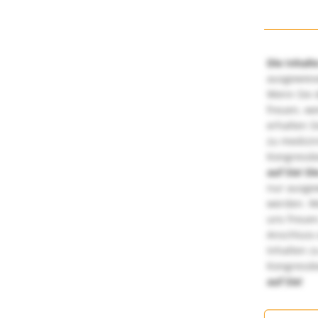
Die Inhalt
ausgewies
Wenn Sie d
freuen, we
erhalten S
zu medizi
Kongressbe
auf Sie!
Di
nur ausge
werden. We
uns freuen
Anschluss 
Inhalten z
Kongressbe
auf Sie!