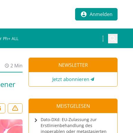
Anmelden
er Ph+ ALL
NEWSLETTER
2 Min
Jetzt abonnieren
tener
MEISTGELESEN
Dato-DXd: EU-Zulassung zur
Erstlinienbehandlung des
inoperablen oder metastasierten