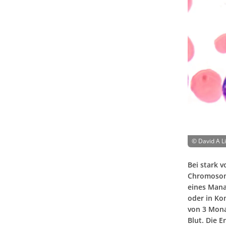
©
David A L
Bei stark 
Chromosom-
eines Mana
oder in Kom
von 3 Mona
Blut. Die 