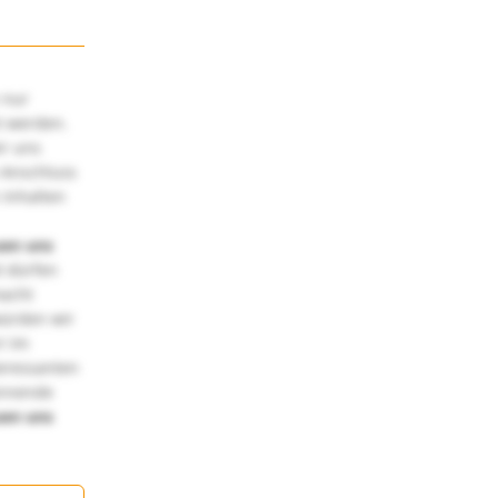
 nur
t werden.
ir uns
 Anschluss
 Inhalten
uen uns
 dürfen
macht
würden wir
! Im
teressanten
annende
uen uns