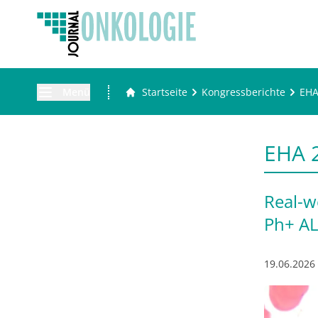
Menü
Startseite
Kongressberichte
EH
EHA 
Real-w
Ph+ A
19.06.2026