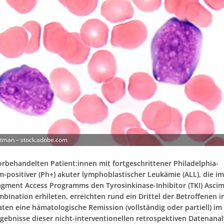
itman – stock.adobe.com
vorbehandelten Patient:innen mit fortgeschrittener Philadelphia-
positiver (Ph+) akuter lymphoblastischer Leukämie (ALL), die 
gment Access Programms den Tyrosinkinase-Inhibitor (TKI) Ascimi
bination erhileten, erreichten rund ein Drittel der Betroffenen 
ten eine hämatologische Remission (vollständig oder partiell) im
Ergebnisse dieser nicht-interventionellen retrospektiven Datenana