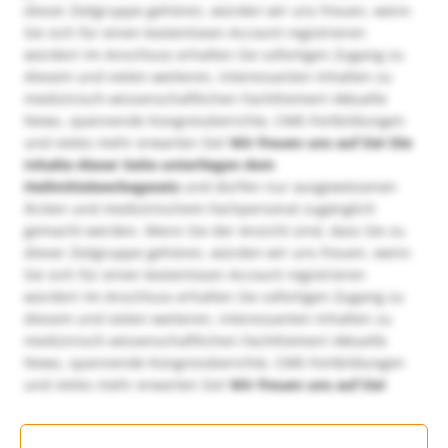
dieser Zielgruppe gehören, würden wir uns freuen, wenn
Sie sich für einen kostenlosen Account registrieren
würden! Im Anschluss erhalten Sie sofortigen Zugang zu
diesem und vielen weiteren, interessanten Inhalten zu
medizinisch-wissenschaftlichen Fachthemen! Aktuelle
News, spannende Kongressberichte, CME-Fortbildungen
und vieles mehr erwarten Sie!
Wir freuen uns auf Sie!
Die
Inhalte dieser Seite unterliegen dem
Heilmittelwerbegesetz
und dürfen nur ausgewiesenen
Ärzten und medizinischem Fachpersonal zugänglich
gemacht werden. Wenn Sie der Ansicht sind, dass Sie zu
dieser Zielgruppe gehören, würden wir uns freuen, wenn
Sie sich für einen kostenlosen Account registrieren
würden! Im Anschluss erhalten Sie sofortigen Zugang zu
diesem und vielen weiteren, interessanten Inhalten zu
medizinisch-wissenschaftlichen Fachthemen! Aktuelle
News, spannende Kongressberichte, CME-Fortbildungen
und vieles mehr erwarten Sie!
Wir freuen uns auf Sie!