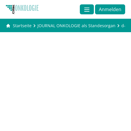
Anmelden
Startseite
JOURNAL ONKOLOGIE als Standesorgan
d-uo