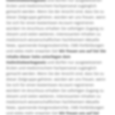
Heilmittelwerbegesetz
und dürfen nur ausgewiesenen
Ärzten und medizinischem Fachpersonal zugänglich
gemacht werden. Wenn Sie der Ansicht sind, dass Sie zu
dieser Zielgruppe gehören, würden wir uns freuen, wenn
Sie sich für einen kostenlosen Account registrieren
würden! Im Anschluss erhalten Sie sofortigen Zugang zu
diesem und vielen weiteren, interessanten Inhalten zu
medizinisch-wissenschaftlichen Fachthemen! Aktuelle
News, spannende Kongressberichte, CME-Fortbildungen
und vieles mehr erwarten Sie!
Wir freuen uns auf Sie!
Die
Inhalte dieser Seite unterliegen dem
Heilmittelwerbegesetz
und dürfen nur ausgewiesenen
Ärzten und medizinischem Fachpersonal zugänglich
gemacht werden. Wenn Sie der Ansicht sind, dass Sie zu
dieser Zielgruppe gehören, würden wir uns freuen, wenn
Sie sich für einen kostenlosen Account registrieren
würden! Im Anschluss erhalten Sie sofortigen Zugang zu
diesem und vielen weiteren, interessanten Inhalten zu
medizinisch-wissenschaftlichen Fachthemen! Aktuelle
News, spannende Kongressberichte, CME-Fortbildungen
und vieles mehr erwarten Sie!
Wir freuen uns auf Sie!