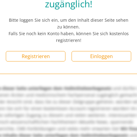
zugänglich!
Bitte loggen Sie sich ein, um den Inhalt dieser Seite sehen
zu können.
Falls Sie noch kein Konto haben, können Sie sich kostenlos
registrieren!
Registrieren
Einloggen
e dieser Seite unterliegen dem Heilmittelwerbegesetz
und dürfen
enen Ärzten und medizinischem Fachpersonal zugänglich gemach
er Ansicht sind, dass Sie zu dieser Zielgruppe gehören, würden w
nn Sie sich für einen kostenlosen Account registrieren würden! Im
ie sofortigen Zugang zu diesem und vielen weiteren, interessanten
nisch-wissenschaftlichen Fachthemen! Aktuelle News, spannende
richte, CME-Fortbildungen und vieles mehr erwarten Sie!
Wir fre
e Inhalte dieser Seite unterliegen dem Heilmittelwerbegesetz
und