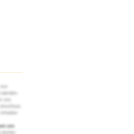
 nur
t werden.
ir uns
 Anschluss
 Inhalten
uen uns
 dürfen