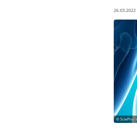
26.03.2022
©
SciePro -