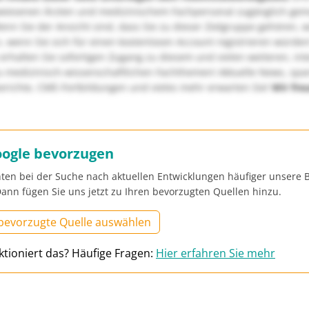
wiesenen Ärzten und medizinischem Fachpersonal zugänglich ge
nn Sie der Ansicht sind, dass Sie zu dieser Zielgruppe gehören, 
, wenn Sie sich für einen kostenlosen Account registrieren würden
erhalten Sie sofortigen Zugang zu diesem und vielen weiteren, in
u medizinisch-wissenschaftlichen Fachthemen! Aktuelle News, sp
richte, CME-Fortbildungen und vieles mehr erwarten Sie!
Wir fre
oogle bevorzugen
ten bei der Suche nach aktuellen Entwicklungen häufiger unsere B
ann fügen Sie uns jetzt zu Ihren bevorzugten Quellen hinzu.
 bevorzugte Quelle auswählen
ktioniert das? Häufige Fragen:
Hier erfahren Sie mehr