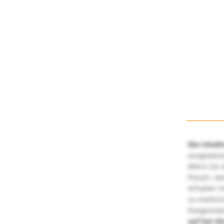
Die Inhalt
ausgewies
Wenn Sie d
freuen, we
erhalten S
zu medizi
Kongressbe
auf Sie!
Di