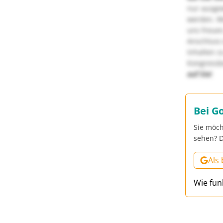
nur ausge
werden. We
uns freuen
Anschluss 
Inhalten z
Kongressbe
auf Sie!
Bei G
Sie möch
sehen? D
Als
Wie fun