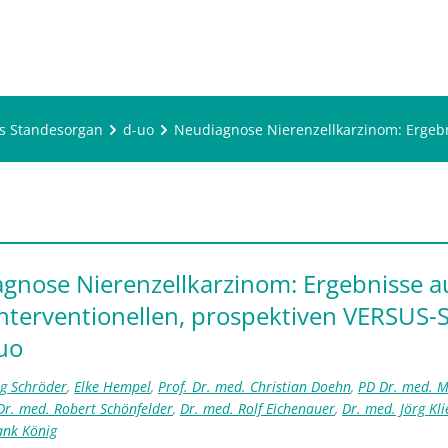
s Standesorgan
d-uo
Neudiagnose Nierenzellkarzinom: Ergebn
gnose Nierenzellkarzinom: Ergebnisse a
interventionellen, prospektiven VERSUS-
uo
rg Schröder
,
Elke Hempel
,
Prof. Dr. med. Christian Doehn
,
PD Dr. med. 
Dr. med. Robert Schönfelder
,
Dr. med. Rolf Eichenauer
,
Dr. med. Jörg Kli
ank König