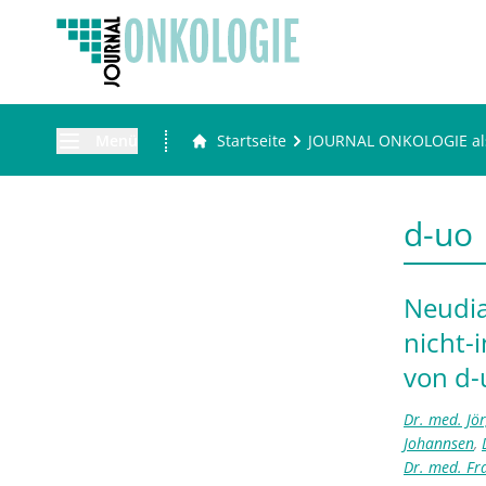
Menü
Startseite
JOURNAL ONKOLOGIE al
d-uo
Neudia
nicht-
von d-
Dr. med. Jö
Johannsen
,
Dr. med. Fr