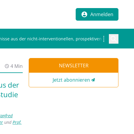
Anmelden
isse aus der nicht-interventionellen, prospektiven VERSUS-Studie
NEWSLETTER
4 Min
Jetzt abonnieren
us der
Studie
Manfred
er
und
Prof.