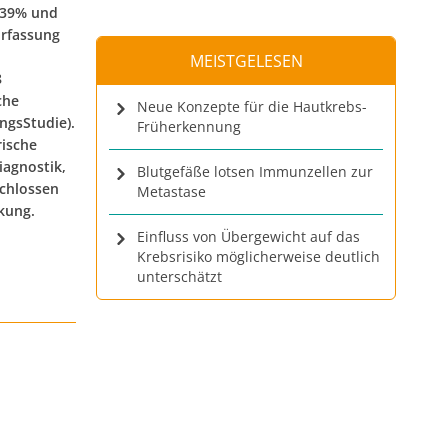
 39% und
Erfassung
MEISTGELESEN
8
che
Neue Konzepte für die Hautkrebs-
gsStudie).
Früherkennung
rische
iagnostik,
Blutgefäße lotsen Immunzellen zur
schlossen
Metastase
kung.
Einfluss von Übergewicht auf das
Krebsrisiko möglicherweise deutlich
unterschätzt