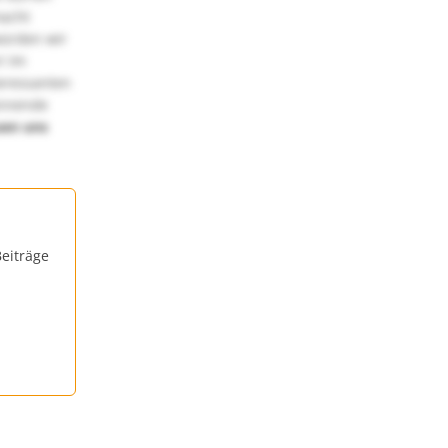
macht
würden wir
! Im
teressanten
annende
uen uns
eiträge